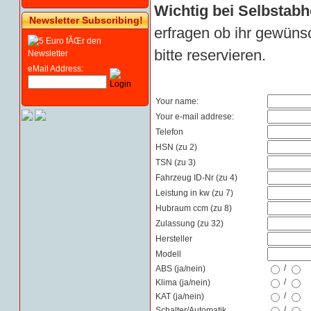
Wichtig bei Selbstabh
Newsletter Subscribing!
erfragen ob ihr gewünsc
bitte reservieren.
eMail Address:
Your name:
Your e-mail addrese:
Telefon
HSN (zu 2)
TSN (zu 3)
Fahrzeug ID-Nr (zu 4)
Leistung in kw (zu 7)
Hubraum ccm (zu 8)
Zulassung (zu 32)
Hersteller
Modell
/
ABS (ja/nein)
/
Klima (ja/nein)
/
KAT (ja/nein)
/
Schalter/Automatik