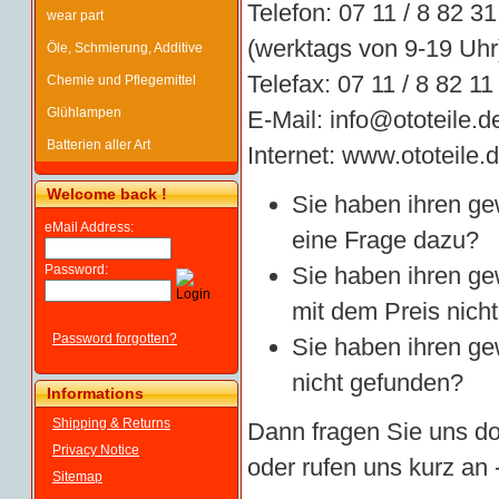
Telefon: 07 11 / 8 82 31
wear part
(werktags von 9-19 Uhr
Öle, Schmierung, Additive
Telefax: 07 11 / 8 82 11
Chemie und Pflegemittel
Glühlampen
E-Mail:
info@ototeile.d
Batterien aller Art
Internet:
www.ototeile.
Welcome back !
Sie haben ihren ge
eMail Address:
eine Frage dazu?
Password:
Sie haben ihren g
mit dem Preis nicht
Password forgotten?
Sie haben ihren ge
nicht gefunden?
Informations
Shipping & Returns
Dann fragen Sie uns do
Privacy Notice
oder rufen uns kurz an -
Sitemap