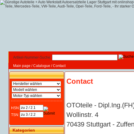
Artikel-Nummer-Suche:
Main page
/
Catalogue
/
Contact
Contact
OTOteile - Dipl.Ing.(FH
HSN:
Wollinstr. 4
TSN:
70439 Stuttgart - Zuf
Kategorien