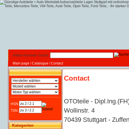
Artikel-Nummer-Suche:
Main page
/
Catalogue
/
Contact
Contact
OTOteile - Dipl.Ing.(FH
HSN:
Wollinstr. 4
TSN:
70439 Stuttgart - Zuf
Kategorien