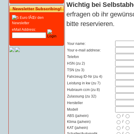
Wichtig bei Selbstabh
Newsletter Subscribing!
erfragen ob ihr gewünsc
bitte reservieren.
eMail Address:
Your name:
Your e-mail addrese:
Telefon
HSN (zu 2)
TSN (zu 3)
Fahrzeug ID-Nr (zu 4)
Leistung in kw (zu 7)
Hubraum ccm (zu 8)
Zulassung (zu 32)
Hersteller
Modell
/
ABS (ja/nein)
/
Klima (ja/nein)
/
KAT (ja/nein)
/
Schalter/Automatik