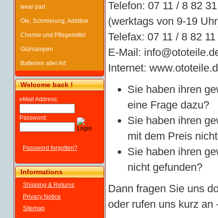
Telefon: 07 11 / 8 82 31
wear part
(werktags von 9-19 Uhr
Öle, Schmierung, Additive
Telefax: 07 11 / 8 82 11
Chemie und Pflegemittel
Glühlampen
E-Mail:
info@ototeile.d
Batterien aller Art
Internet:
www.ototeile.
Welcome back !
Sie haben ihren ge
eMail Address:
eine Frage dazu?
Password:
Sie haben ihren g
mit dem Preis nicht
Password forgotten?
Sie haben ihren ge
nicht gefunden?
Informations
Shipping & Returns
Dann fragen Sie uns do
Privacy Notice
oder rufen uns kurz an -
Sitemap