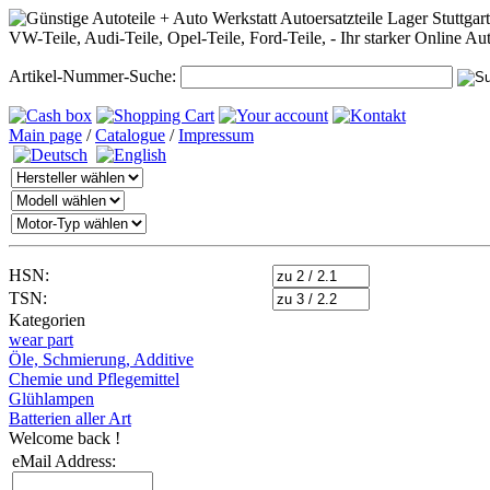
Artikel-Nummer-Suche:
Main page
/
Catalogue
/
Impressum
HSN:
TSN:
Kategorien
wear part
Öle, Schmierung, Additive
Chemie und Pflegemittel
Glühlampen
Batterien aller Art
Welcome back !
eMail Address: