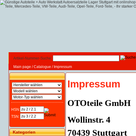
Artikel-Nummer-Suche:
Main page
/
Catalogue
/
Impressum
Impressum
OTOteile GmbH
HSN:
TSN:
Wollinstr. 4
70439 Stuttgart
Kategorien