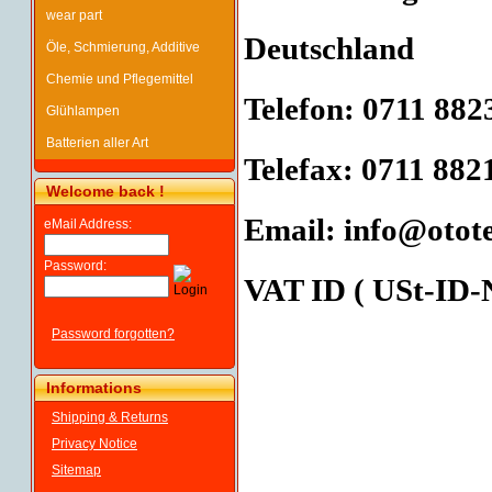
wear part
Deutschland
Öle, Schmierung, Additive
Chemie und Pflegemittel
Telefon:
0711 882
Glühlampen
Batterien aller Art
Telefax:
0711 882
Welcome back !
Email: info@otote
eMail Address:
Password:
VAT ID ( USt-ID-N
Password forgotten?
Informations
Shipping & Returns
Privacy Notice
Sitemap