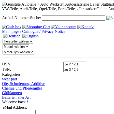
Artikel-Nummer-Suche:
Main page
/
Catalogue
/
Privacy Notice
HSN:
TSN:
Kategorien
wear part
Öle, Schmierung, Additive
Chemie und Pflegemittel
Glühlampen
Batterien aller Art
Welcome back !
eMail Address: