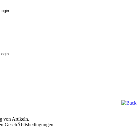
g von Artikeln.
inen GeschÃ€ftsbedingungen.