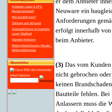
er dem Anbieter inne
Informationen
Autoteile-Lager & KFZ-
Neuware ein baugleic
Meisterwerkstatt
Wie bestellt man?
Anforderungen gemäß 
Zahlung und Versand
erfolgt innerhalb vo
Selbstabholung im Autoteile
Lager Stuttgart
beim Anbieter.
Händler Anfragen
Widerrufsbelehrung / Muster -
Widerrufsformular
Newsletter
(3)
Das vom Kunden z
nicht gebrochen oder 
eMail-Adresse:
keinen Brandschaden 
Bautteile fehlen. Be
Anlassern muss die We