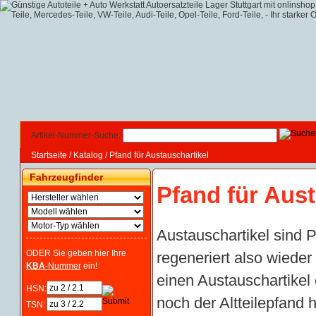
Artikel-Nummer-Suche:
Startseite
/
Katalog
/
Pfand für Austauschartikel
Fahrzeugfinder
Pfand für Aust
Austauschartikel sind P
ODER Sie geben hier Ihre
regeneriert also wieder
KBA
-Nummer
ein!
einen Austauschartike
HSN:
noch der Altteilepfand 
TSN: