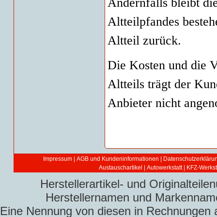
Andernfalls bleibt di
Altteilpfandes beste
Altteil zurück.
Die Kosten und die V
Altteils trägt der K
Anbieter nicht ange
Impressum
|
AGB und Kundeninformationen
|
Datenschutzerkläru
Austauschartikel
|
Autowerkstatt | KFZ-Werksta
Herstellerartikel- und Originaltei
Herstellernamen und Markennamen
Eine Nennung von diesen in Rechnungen an 