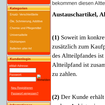
bekommen diesen Alttei
Kategorien
Austauschartikel, A
Ersatz- Verschleißteile
Öle, Schmierung, Additive
Chemie und Pflegemittel
Universalteile
(1)
Soweit im konkre
Glühlampen
zusätzlich zum Kaufp
Batterien aller Art
des Altteilpfandes i
Kundenlogin
Altteilpfand ist zus
eMail-Adresse:
zu zahlen.
Passwort:
Neu Registrieren
Passwort vergessen?
(2)
Der Kunde erhält 