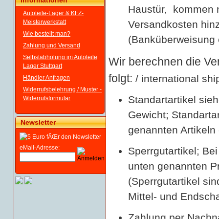
Informationen
Haustür, kommen 
Autoteile-Lager & KFZ-
Meisterwerkstatt
Versandkosten hinz
Wie bestellt man?
(Banküberweisung o
Zahlung und Versand
Selbstabholung im Autoteile
Wir berechnen die Ve
Lager Stuttgart
folgt:
/ international shi
Händler Anfragen
Widerrufsbelehrung / Muster -
Standartartikel si
Widerrufsformular
Gewicht; Standartart
Newsletter
genannten Artikeln 
eMail-Adresse:
Sperrgutartikel; Bei
unten genannten Pr
(Sperrgutartikel si
Mittel- und Endsch
Zahlung per Nachna