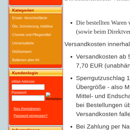
Kategorien
Ersatz- Verschleißteile
Die bestellten Waren 
Öle, Schmierung, Additive
(sowie beim Direktve
Chemie und Pflegemittel
Versandkosten innerha
Universalteile
Glühlampen
Versandkosten ab 5
Batterien aller Art
7,70 EUR (unabhän
Kundenlogin
Sperrgutzuschlag 19
eMail-Adresse:
Übergröße - also M
Passwort:
Mittel- und Endsch
bei Bestellungen ü
Neu Registrieren
Versandkosten fall
Passwort vergessen?
Bei Zahlung per Na