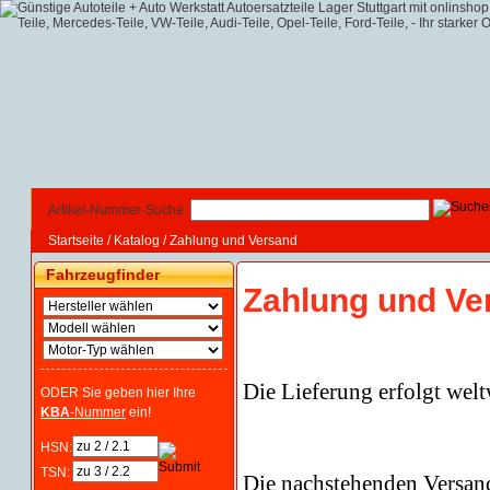
Artikel-Nummer-Suche:
Startseite
/
Katalog
/
Zahlung und Versand
Fahrzeugfinder
Zahlung und Ve
Die Lieferung erfolgt welt
ODER Sie geben hier Ihre
KBA
-Nummer
ein!
HSN:
TSN:
Die nachstehen
den Versand