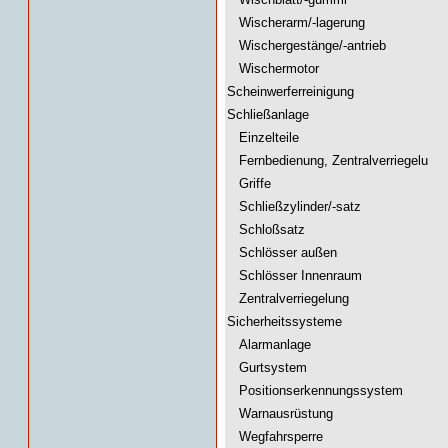
Wischerarm/-lagerung
Wischergestänge/-antrieb
Wischermotor
Scheinwerferreinigung
Schließanlage
Einzelteile
Fernbedienung, Zentralverriegelu
Griffe
Schließzylinder/-satz
Schloßsatz
Schlösser außen
Schlösser Innenraum
Zentralverriegelung
Sicherheitssysteme
Alarmanlage
Gurtsystem
Positionserkennungssystem
Warnausrüstung
Wegfahrsperre