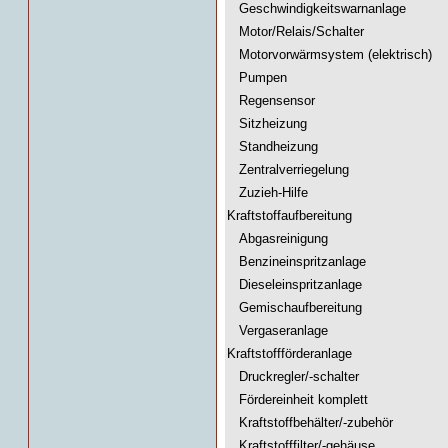
Geschwindigkeitswarnanlage
Motor/Relais/Schalter
Motorvorwärmsystem (elektrisch)
Pumpen
Regensensor
Sitzheizung
Standheizung
Zentralverriegelung
Zuzieh-Hilfe
Kraftstoffaufbereitung
Abgasreinigung
Benzineinspritzanlage
Dieseleinspritzanlage
Gemischaufbereitung
Vergaseranlage
Kraftstoffförderanlage
Druckregler/-schalter
Fördereinheit komplett
Kraftstoffbehälter/-zubehör
Kraftstofffilter/-gehäuse