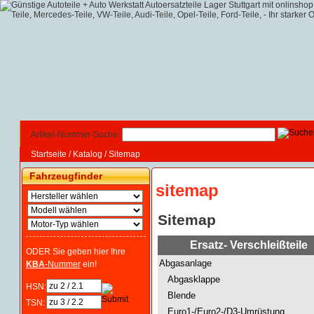
Artikel-Nummer-Suche:
Startseite
/
Katalog
/
Sitemap
Fahrzeugfinder
sitemap
Sitemap
Ersatz- Verschleißteile
ODER Sie geben hier Ihre
Abgasanlage
KBA
-Nummer
ein!
Abgasklappe
HSN:
Blende
TSN:
Euro1-/Euro2-/D3-Umrüstung