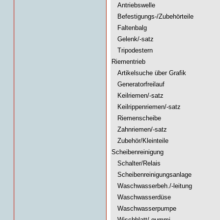
Antriebswelle
Befestigungs-/Zubehörteile
Faltenbalg
Gelenk/-satz
Tripodestern
Riementrieb
Artikelsuche über Grafik
Generatorfreilauf
Keilriemen/-satz
Keilrippenriemen/-satz
Riemenscheibe
Zahnriemen/-satz
Zubehör/Kleinteile
Scheibenreinigung
Schalter/Relais
Scheibenreinigungsanlage
Waschwasserbeh./-leitung
Waschwasserdüse
Waschwasserpumpe
Wischblatt/-gummi