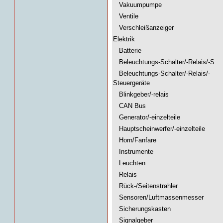
Vakuumpumpe
Ventile
Verschleißanzeiger
Elektrik
Batterie
Beleuchtungs-Schalter/-Relais/-S
Beleuchtungs-Schalter/-Relais/-
Steuergeräte
Blinkgeber/-relais
CAN Bus
Generator/-einzelteile
Hauptscheinwerfer/-einzelteile
Horn/Fanfare
Instrumente
Leuchten
Relais
Rück-/Seitenstrahler
Sensoren/Luftmassenmesser
Sicherungskasten
Signalgeber