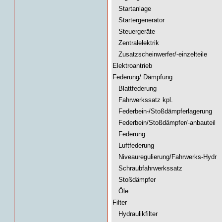
Startanlage
Startergenerator
Steuergeräte
Zentralelektrik
Zusatzscheinwerfer/-einzelteile
Elektroantrieb
Federung/ Dämpfung
Blattfederung
Fahrwerkssatz kpl.
Federbein-/Stoßdämpferlagerung
Federbein/Stoßdämpfer/-anbauteil
Federung
Luftfederung
Niveauregulierung/Fahrwerks-Hydr
Schraubfahrwerkssatz
Stoßdämpfer
Öle
Filter
Hydraulikfilter