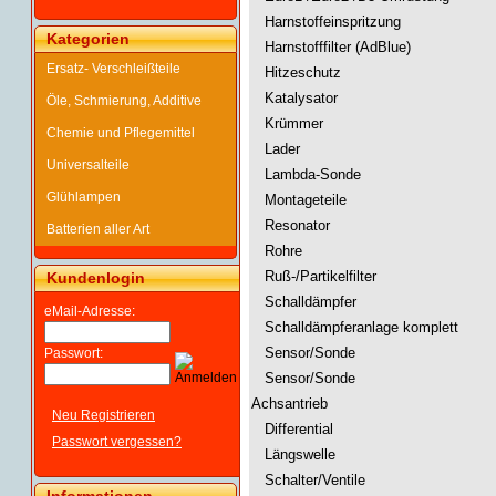
Harnstoffeinspritzung
Kategorien
Harnstofffilter (AdBlue)
Ersatz- Verschleißteile
Hitzeschutz
Katalysator
Öle, Schmierung, Additive
Krümmer
Chemie und Pflegemittel
Lader
Universalteile
Lambda-Sonde
Glühlampen
Montageteile
Resonator
Batterien aller Art
Rohre
Ruß-/Partikelfilter
Kundenlogin
Schalldämpfer
eMail-Adresse:
Schalldämpferanlage komplett
Sensor/Sonde
Passwort:
Sensor/Sonde
Achsantrieb
Neu Registrieren
Differential
Passwort vergessen?
Längswelle
Schalter/Ventile