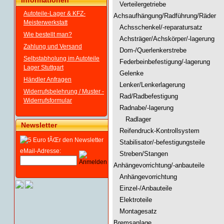
Informationen
Verteilergetriebe
Autoteile-Lager & KFZ-
Achsaufhängung/Radführung/Räder
Meisterwerkstatt
Achsschenkel/-reparatursatz
Wie bestellt man?
Achsträger/Achskörper/-lagerung
Zahlung und Versand
Dom-/Querlenkerstrebe
Selbstabholung im Autoteile
Federbeinbefestigung/-lagerung
Lager Stuttgart
Gelenke
Händler Anfragen
Lenker/Lenkerlagerung
Widerrufsbelehrung / Muster -
Rad/Radbefestigung
Widerrufsformular
Radnabe/-lagerung
Radlager
Newsletter
Reifendruck-Kontrollsystem
Stabilisator/-befestigungsteile
eMail-Adresse:
Streben/Stangen
Anhängevorrichtung/-anbauteile
Anhängevorrichtung
Einzel-/Anbauteile
Elektroteile
Montagesatz
Bremsanlage