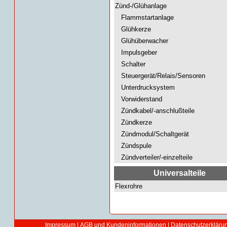
Zünd-/Glühanlage
Flammstartanlage
Glühkerze
Glühüberwacher
Impulsgeber
Schalter
Steuergerät/Relais/Sensoren
Unterdrucksystem
Vorwiderstand
Zündkabel/-anschlußteile
Zündkerze
Zündmodul/Schaltgerät
Zündspule
Zündverteiler/-einzelteile
Universalteile
Flexrohre
Impressum
|
AGB und Kundeninformationen
|
Datenschutzerkläru