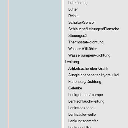
Luftkühlung
Lüfter
Relais
Schalter/Sensor
Schläuche/Leitungen/Flansche
Steuergerät
Thermostat/-dichtung
Wasser-/Ölkühler
Wasserpumpen/-dichtung
Lenkung
Artikelsuche über Grafik
Ausgleichsbehälter Hydrauliköl
Faltenbalg/Dichtung
Gelenke
Lenkgetriebe/-pumpe
Lenkschlauch/-leitung
Lenkstockhebel
Lenksäule/-welle
Lenkungsdämpfer
Lenkungsfilter