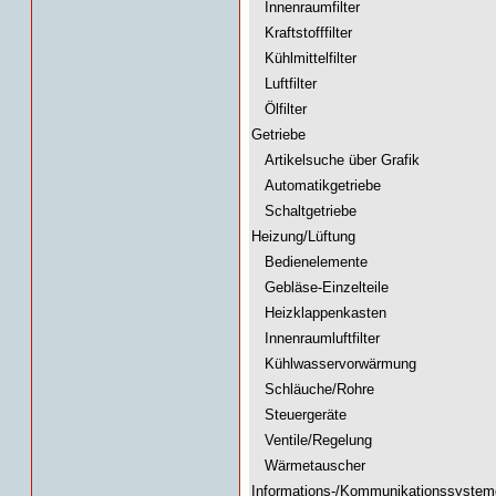
Innenraumfilter
Kraftstofffilter
Kühlmittelfilter
Luftfilter
Ölfilter
Getriebe
Artikelsuche über Grafik
Automatikgetriebe
Schaltgetriebe
Heizung/Lüftung
Bedienelemente
Gebläse-Einzelteile
Heizklappenkasten
Innenraumluftfilter
Kühlwasservorwärmung
Schläuche/Rohre
Steuergeräte
Ventile/Regelung
Wärmetauscher
Informations-/Kommunikationssystem