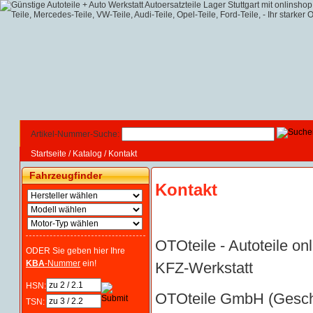
Artikel-Nummer-Suche:
Startseite
/
Katalog
/
Kontakt
Fahrzeugfinder
Kontakt
OTOteile - Autoteile on
ODER Sie geben hier Ihre
KBA
-Nummer
ein!
KFZ-Werkstatt
HSN:
OTOteile GmbH (Geschä
TSN: