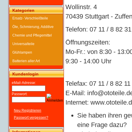
Wollinstr. 4
Kategorien
70439 Stuttgart - Zuf
Ersatz- Verschleißteile
Öle, Schmierung, Additive
Telefon: 07 11 / 8 82 31
Chemie und Pflegemittel
Öffnungszeiten:
Universalteile
Mo-Fr.: von 8:30 - 13
Glühlampen
9:30 - 14:00 Uhr
Batterien aller Art
Kundenlogin
Telefax: 07 11 / 8 82 11
eMail-Adresse:
E-Mail:
info@ototeile.d
Passwort:
Internet:
www.ototeile.
Neu Registrieren
Sie haben ihren ge
Passwort vergessen?
eine Frage dazu?