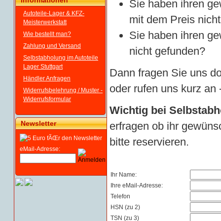
Informationen
Sie haben ihren g
Autoteile-Lager & KFZ-
mit dem Preis nicht
Meisterwerkstatt
Sie haben ihren ge
Wie bestellt man?
Zahlung und Versand
nicht gefunden?
Selbstabholung im Autoteile
Lager Stuttgart
Dann fragen Sie uns do
Händler Anfragen
oder rufen uns kurz an -
Widerrufsbelehrung / Muster -
Widerrufsformular
Wichtig bei Selbstabh
Newsletter
erfragen ob ihr gewünsc
bitte reservieren.
eMail-Adresse:
Ihr Name:
Ihre eMail-Adresse:
Telefon
HSN (zu 2)
TSN (zu 3)