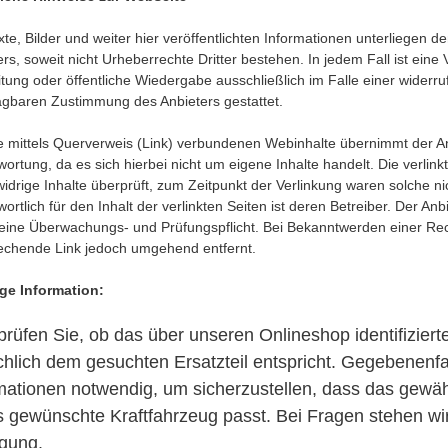
exte, Bilder und weiter hier veröffentlichten Informationen unterliegen 
rs, soweit nicht Urheberrechte Dritter bestehen. In jedem Fall ist eine V
itung oder öffentliche Wiedergabe ausschließlich im Falle einer widerru
agbaren Zustimmung des Anbieters gestattet.
le mittels Querverweis (Link) verbundenen Webinhalte übernimmt der A
wortung, da es sich hierbei nicht um eigene Inhalte handelt. Die verlin
widrige Inhalte überprüft, zum Zeitpunkt der Verlinkung waren solche ni
ortlich für den Inhalt der verlinkten Seiten ist deren Betreiber. Der Anb
eine Überwachungs- und Prüfungspflicht. Bei Bekanntwerden einer Rec
echende Link jedoch umgehend entfernt.
ge Information:
 prüfen Sie, ob das über unseren Onlineshop identifiziert
chlich dem gesuchten Ersatzteil entspricht. Gegebenenf
mationen notwendig, um sicherzustellen, dass das gewähl
s gewünschte Kraftfahrzeug passt. Bei Fragen stehen wi
gung.