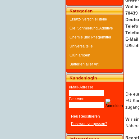
diese 
Wollin
Kategorien
70439 
Ersatz- Verschleißteile
Deuts
Telefo
Öle, Schmierung, Additive
Telefa
Chemie und Pflegemittel
E-Mail
USt-Id
Universalteile
Glühlampen
Batterien aller Art
Kundenlogin
eMail-Adresse:
Die eu
Passwort:
EU-Kom
zugäng
Neu Registrieren
Wir si
Passwort vergessen?
Nähere
Rechtl