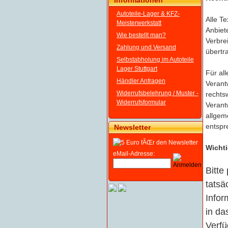
Informationen
Autoteile-Lager & KFZ-
Alle T
Meisterwerkstatt
Anbiete
Wie bestellt man?
Verbre
Zahlung und Versand
übertr
Selbstabholung im Autoteile
Lager Stuttgart
Für al
Händler Anfragen
Verant
Widerrufsbelehrung / Muster -
rechts
Widerrufsformular
Verantw
allgem
entspr
Newsletter
Wichti
eMail-Adresse:
Bitte
tatsä
Infor
in da
Verfü