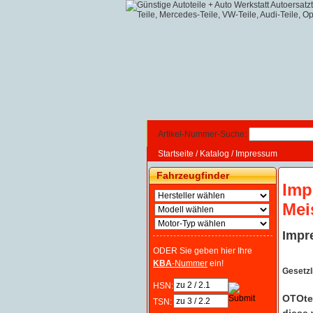
Artikel-Nummer-Suche:
Startseite
/
Katalog
/
Impressum
Fahrzeugfinder
Imp
Mei
Impr
ODER Sie geben hier Ihre
KBA
-Nummer
ein!
Gesetzl
HSN:
OTOte
TSN: