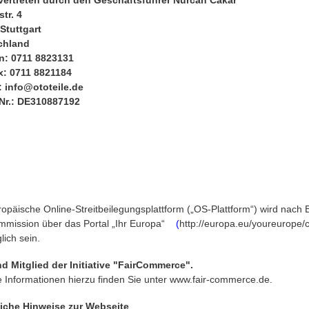
vertreten durch den Geschäftsführer Nurcan Cakar
str. 4
Stuttgart
chland
n: 0711 8823131
x: 0711 8821184
:
info@ototeile.de
Nr.: DE310887192
ropäische Online-Streitbeilegungsplattform („OS-Plattform“) wird nach B
mission über das Portal „Ihr Europa“
(
http://europa.eu/youreurope/
lich sein.
nd Mitglied der Initiative "FairCommerce".
 Informationen hierzu finden Sie unter www.fair-commerce.de.
iche Hinweise zur Webseite