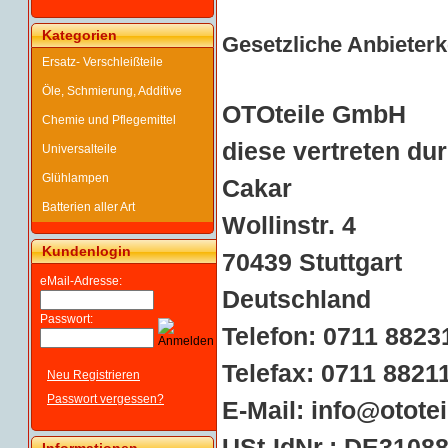
Kategorien
Gesetzliche Anbieter
Ersatz- Verschleißteile
Öle, Schmierung, Additive
OTOteile GmbH
Chemie und Pflegemittel
diese vertreten du
Universalteile
Glühlampen
Cakar
Batterien aller Art
Wollinstr. 4
Kundenlogin
70439 Stuttgart
eMail-Adresse:
Deutschland
Passwort:
Telefon: 0711 8823
Telefax: 0711 8821
Neu Registrieren
Passwort vergessen?
E-Mail:
info@ototei
USt-IdNr.: DE3108