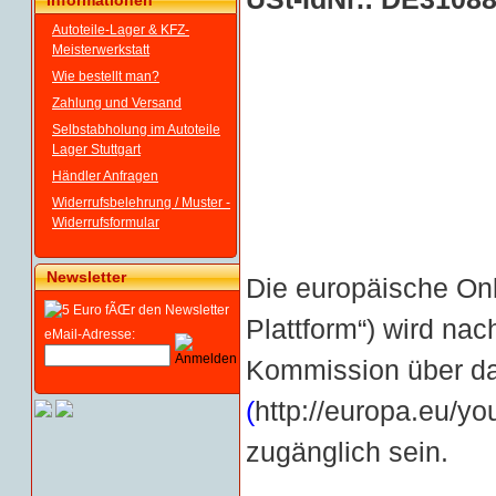
Informationen
Autoteile-Lager & KFZ-
Meisterwerkstatt
Wie bestellt man?
Zahlung und Versand
Selbstabholung im Autoteile
Lager Stuttgart
Händler Anfragen
Widerrufsbelehrung / Muster -
Widerrufsformular
Newsletter
Die europäische Onl
Plattform“) wird nac
eMail-Adresse:
Kommission über da
(
http://europa.eu/yo
zugänglich sein.