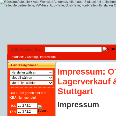
Artikel-Nummer-Suche:
Startseite
/
Katalog
/
Impressum
Fahrzeugfinder
Impressum: OT
Lagerverkauf 
Stuttgart
ODER Sie geben hier Ihre
KBA
-Nummer
ein!
Impressum
HSN:
TSN: