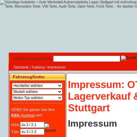
Artikel-Nummer-Suche:
Startseite
/
Katalog
/
Impressum
Fahrzeugfinder
Impressum: OT
Lagerverkauf 
Stuttgart
ODER Sie geben hier Ihre
KBA
-Nummer
ein!
Impressum
HSN:
TSN: