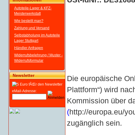
Informationen
Autoteile-Lager & KFZ-
Meisterwerkstatt
Wie bestellt man?
Zahlung und Versand
Selbstabholung im Autoteile
Lager Stuttgart
Händler Anfragen
Widerrufsbelehrung / Muster -
Widerrufsformular
Newsletter
Die europäische Onl
Plattform“) wird nac
eMail-Adresse:
Kommission über da
(
http://europa.eu/yo
zugänglich sein.