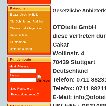
Kategorien
Gesetzliche Anbieter
Ersatz- Verschleißteile
Öle, Schmierung, Additive
OTOteile GmbH
Chemie und Pflegemittel
diese vertreten du
Universalteile
Glühlampen
Cakar
Batterien aller Art
Wollinstr. 4
Kundenlogin
70439 Stuttgart
eMail-Adresse:
Deutschland
Passwort:
Telefon: 0711 8823
Telefax: 0711 8821
Neu Registrieren
Passwort vergessen?
E-Mail:
info@ototei
USt-IdNr.: DE3108