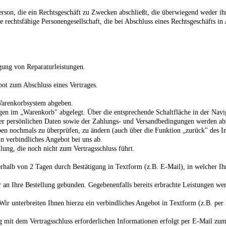
rson, die ein Rechtsgeschäft zu Zwecken abschließt, die überwiegend weder ihr
e rechtsfähige Personengesellschaft, die bei Abschluss eines Rechtsgeschäfts i
gung von Reparaturleistungen
.
bot zum Abschluss eines Vertrages.
-Warenkorbsystem abgeben.
ngen
im „Warenkorb" abgelegt. Über die entsprechende Schaltfläche in der Navi
persönlichen Daten sowie der Zahlungs- und Versandbedingungen werden abschl
ben nochmals zu überprüfen, zu ändern (auch über die Funktion „zurück" des I
in verbindliches Angebot bei uns ab.
lung, die noch nicht zum Vertragsschluss führt.
rhalb von 2 Tagen durch Bestätigung in Textform (z.B. E-Mail), in welcher Ihn
r an Ihre Bestellung gebunden. Gegebenenfalls bereits erbrachte Leistungen wer
 Wir unterbreiten Ihnen hierzu ein verbindliches Angebot in Textform (z.B. p
 dem Vertragsschluss erforderlichen Informationen erfolgt per E-Mail zum Tei