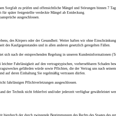
tenen Sorgfalt zu prüfen und offensichtliche Mängel und Störungen binnen 7 T
h für später festgestellte verdeckte Mängel ab Entdeckung.
gsansprüche ausgeschlossen.
bens, des Körpers oder der Gesundheit. Weiter haften wir ohne Einschränkung in
it des Kaufgegenstandes und in allen anderen gesetzlich geregelten Fällen.
et sich nach der entsprechenden Regelung in unseren Kundeninformationen (Te
i leichter Fahrlässigkeit auf den vertragstypischen, vorhersehbaren Schaden besc
tragszweckes gefährden würde sowie Pflichten, die der Vertrag uns nach seinem 
d auf deren Einhaltung Sie regelmäßig vertrauen dürfen.
icht fahrlässigen Pflichtverletzungen ausgeschlossen.
d der Technik nicht fehlerfrei und/oder jederzeit verfügbar gewährleistet we
weit hierdurch der durch zwingende Bestimmungen des Rechts des Staates des g