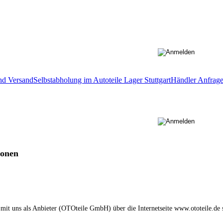
nd Versand
Selbstabholung im Autoteile Lager Stuttgart
Händler Anfrag
ionen
mit uns als Anbieter (
OTOteile GmbH
) über die Internetseite www.ototeile.de