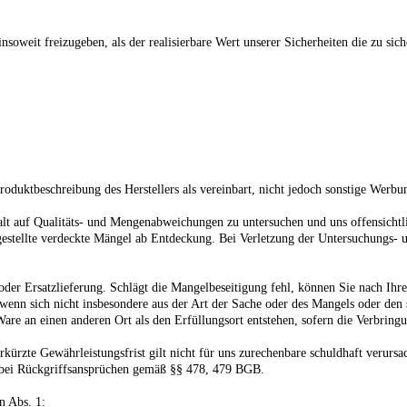
 insoweit freizugeben, als der realisierbare Wert unserer Sicherheiten die zu 
oduktbeschreibung des Herstellers als vereinbart, nicht jedoch sonstige Werbu
falt auf Qualitäts- und Mengenabweichungen zu untersuchen und uns offensicht
estgestellte verdeckte Mängel ab Entdeckung. Bei Verletzung der Untersuchungs
der Ersatzlieferung. Schlägt die Mangelbeseitigung fehl, können Sie nach Ihr
 wenn sich nicht insbesondere aus der Art der Sache oder des Mangels oder den
 Ware an einen anderen Ort als den Erfüllungsort entstehen, sofern die Verbr
erkürzte Gewährleistungsfrist gilt nicht für uns zurechenbare schuldhaft verur
ie bei Rückgriffsansprüchen gemäß §§ 478, 479 BGB.
n Abs. 1: