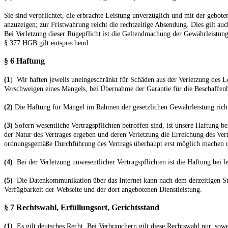
Sie sind verpflichtet, die erbrachte Leistung unverzüglich und mit der gebo
anzuzeigen; zur Fristwahrung reicht die rechtzeitige Absendung. Dies gilt auc
Bei Verletzung dieser Rügepflicht ist die Geltendmachung der Gewährleistun
§ 377 HGB gilt entsprechend.
§ 6 Haftung
(1
) Wir haften jeweils uneingeschränkt für Schäden aus der Verletzung des Le
Verschweigen eines Mangels, bei Übernahme der Garantie für die Beschaffenhe
(2)
Die Haftung für Mängel im Rahmen der gesetzlichen Gewährleistung richt
(3)
Sofern wesentliche Vertragspflichten betroffen sind, ist unsere Haftung be
der Natur des Vertrages ergeben und deren Verletzung die Erreichung des Ver
ordnungsgemäße Durchführung des Vertrags überhaupt erst möglich machen un
(4)
Bei der Verletzung unwesentlicher Vertragspflichten ist die Haftung bei le
(5)
Die Datenkommunikation über das Internet kann nach dem derzeitigen Stan
Verfügbarkeit der Webseite und der dort angebotenen Dienstleistung.
§ 7 Rechtswahl, Erfüllungsort, Gerichtsstand
(1)
Es gilt deutsches Recht. Bei Verbrauchern gilt diese Rechtswahl nur, so