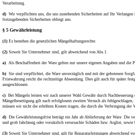
Verarbeitung.
d)
Wir verpflichten uns, die uns zustehenden Sicherheiten auf Ihr Verlangen
freizugebenden Sicherheiten obliegt uns.
§ 5 Gewährleistung
(1)
Es bestehen die gesetzlichen Mängelhaftungsrechte.
(2)
Soweit Sie Unternehmer sind, gilt abweichend von Abs.1:
a)
Als Beschaffenheit der Ware gelten nur unsere eigenen Angaben und die Pr
b)
Sie sind verpflichtet, die Ware unverzüglich und mit der gebotenen Sorg
Fristwahrung reicht die rechtzeitige Absendung. Dies gilt auch für später f
ausgeschlossen.
c)
Bei Mängeln leisten wir nach unserer Wahl Gewähr durch Nachbesserung o
Mängelbeseitigung gilt nach erfolglosem zweiten Versuch als fehlgeschlagen,
müssen wir nicht die erhöhten Kosten tragen, die durch die Verbringung der
d)
Die Gewährleistungsfrist beträgt ein Jahr ab Ablieferung der Ware. Die v
und grob fahrlässig oder vorsätzlich verursachte Schäden bzw. Arglist, sow
(3)
Soweit Sie Unternehmer sind, gilt für Reparaturleistungen abweichend vo