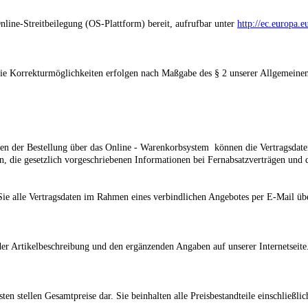
nline-Streitbeilegung (OS-Plattform) bereit, aufrufbar unter
http://ec.europa.e
d die Korrekturmöglichkeiten erfolgen nach Maßgabe des § 2
unserer Allgemeinen
den der Bestellung
über das Online - Warenkorbsystem
können die Vertragsdate
en, die gesetzlich vorgeschriebenen Informationen bei Fernabsatzverträgen un
ie alle Vertragsdaten im Rahmen eines verbindlichen Angebotes per E-Mail übe
er Artikelbeschreibung und den ergänzenden Angaben auf unserer Internetseite
n stellen Gesamtpreise dar. Sie beinhalten alle Preisbestandteile einschließlic