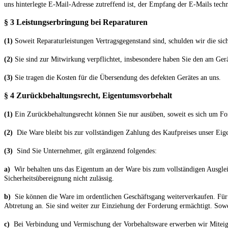
uns hinterlegte E-Mail-Adresse zutreffend ist, der Empfang der E-Mails techn
§ 3 Leistungserbringung bei Reparaturen
(1)
Soweit Reparaturleistungen Vertragsgegenstand sind, schulden wir die sic
(2)
Sie sind zur Mitwirkung verpflichtet, insbesondere haben Sie den am Gerä
(3)
Sie tragen die Kosten für die Übersendung des defekten Gerätes an uns.
§ 4 Zurückbehaltungsrecht
, Eigentumsvorbehalt
(1)
Ein Zurückbehaltungsrecht können Sie nur ausüben, soweit es sich um For
(2)
Die Ware bleibt bis zur vollständigen Zahlung des Kaufpreises unser Eig
(3)
Sind Sie Unternehmer, gilt ergänzend folgendes:
a)
Wir behalten uns das Eigentum an der Ware bis zum vollständigen Ausglei
Sicherheitsübereignung nicht zulässig.
b)
Sie können die Ware im ordentlichen Geschäftsgang weiterverkaufen. Für 
Abtretung an. Sie sind weiter zur Einziehung der Forderung ermächtigt. Sow
c)
Bei Verbindung und Vermischung der Vorbehaltsware erwerben wir Miteig