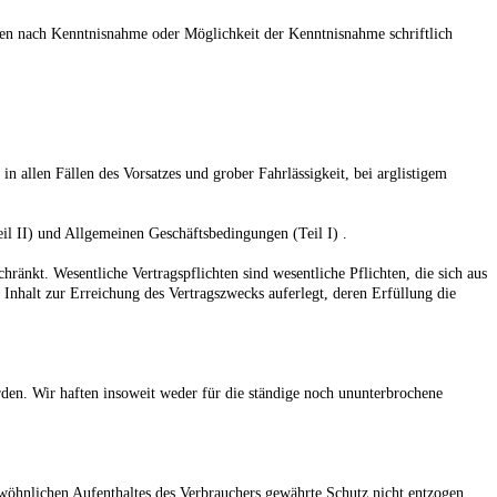
agen nach Kenntnisnahme oder Möglichkeit der Kenntnisnahme schriftlich
 allen Fällen des Vorsatzes und grober Fahrlässigkeit, bei arglistigem
il II)
und Allgemeinen Geschäftsbedingungen (Teil I)
.
hränkt. Wesentliche Vertragspflichten sind wesentliche Pflichten, die sich aus
Inhalt zur Erreichung des Vertragszwecks auferlegt, deren Erfüllung die
rden. Wir haften insoweit weder für die ständige noch ununterbrochene
ewöhnlichen Aufenthaltes des Verbrauchers gewährte Schutz nicht entzogen