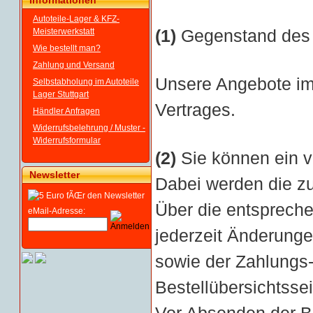
Informationen
Autoteile-Lager & KFZ-
(1)
Gegenstand des V
Meisterwerkstatt
Wie bestellt man?
Zahlung und Versand
Unsere Angebote im 
Selbstabholung im Autoteile
Lager Stuttgart
Vertrages.
Händler Anfragen
Widerrufsbelehrung / Muster -
Widerrufsformular
(2)
Sie können ein 
Newsletter
Dabei werden die z
Über die entspreche
eMail-Adresse:
jederzeit Änderunge
sowie der Zahlungs
Bestellübersichtssei