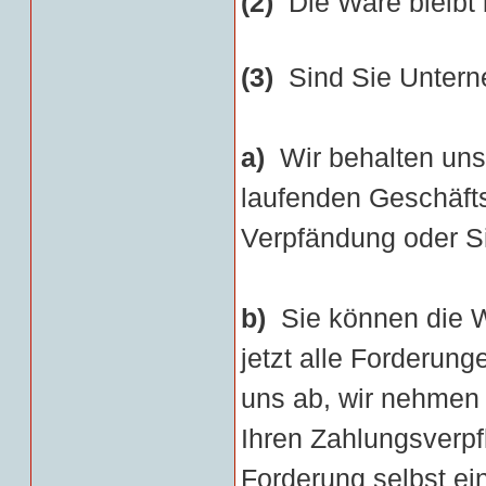
(2)
Die Ware bleibt 
(3)
Sind Sie Unterne
a)
Wir behalten uns
laufenden Geschäfts
Verpfändung oder Si
b)
Sie können die W
jetzt alle Forderun
uns ab, wir nehmen 
Ihren Zahlungsverpf
Forderung selbst ei