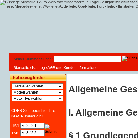
Artikel-Nummer-Suche:
Startseite
/
Katalog
/
AGB und Kundeninformationen
Fahrzeugfinder
Allgemeine Ges
I. Allgemeine G
ODER Sie geben hier Ihre
KBA
-Nummer
ein!
HSN:
§ 1 Grundlegen
TSN: