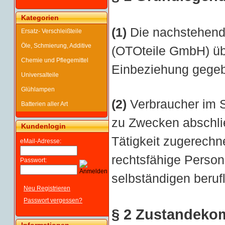
Kategorien
(1)
Die nachstehende
Ersatz- Verschleißteile
Öle, Schmierung, Additive
(
OTOteile GmbH
) ü
Chemie und Pflegemittel
Einbeziehung gegeb
Universalteile
Glühlampen
(2)
Verbraucher im S
Batterien aller Art
zu Zwecken abschlie
Kundenlogin
Tätigkeit zugerechn
eMail-Adresse:
rechtsfähige Person
Passwort:
selbständigen beruf
Neu Registrieren
Passwort vergessen?
§ 2 Zustandeko