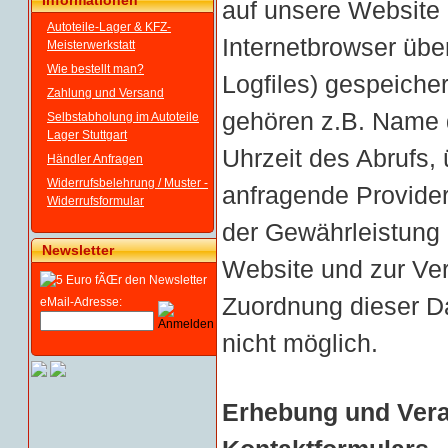
Informationen
auf unsere Website
Autoteile-Lager & KFZ-
Internetbrowser über
Meisterwerkstatt
Wie bestellt man?
Logfiles) gespeiche
Zahlung und Versand
gehören z.B. Name 
Selbstabholung im Autoteile
Lager Stuttgart
Uhrzeit des Abrufs
Händler Anfragen
Widerrufsbelehrung / Muster -
anfragende Provider
Widerrufsformular
der Gewährleistung 
Newsletter
Website und zur Ve
Zuordnung dieser Da
eMail-Adresse:
nicht möglich.
Erhebung und Vera