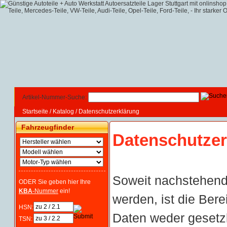
Artikel-Nummer-Suche:
Startseite
/
Katalog
/
Datenschutzerklärung
Fahrzeugfinder
Datenschutzer
Soweit nachstehen
ODER Sie geben hier Ihre
KBA
-Nummer
ein!
werden, ist die Ber
HSN:
Daten weder gesetzl
TSN: