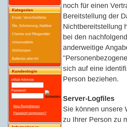
noch für einen Vertr
Kategorien
Bereitstellung der Da
Ersatz- Verschleißteile
Nichtbereitstellung 
Öle, Schmierung, Additive
Chemie und Pflegemittel
bei den nachfolgen
Universalteile
anderweitige Angab
Glühlampen
"Personenbezogene D
Batterien aller Art
sich auf eine identif
Kundenlogin
Person beziehen.
eMail-Adresse:
Passwort:
Server-Logfiles
Neu Registrieren
Sie können unsere
Passwort vergessen?
zu Ihrer Person zu 