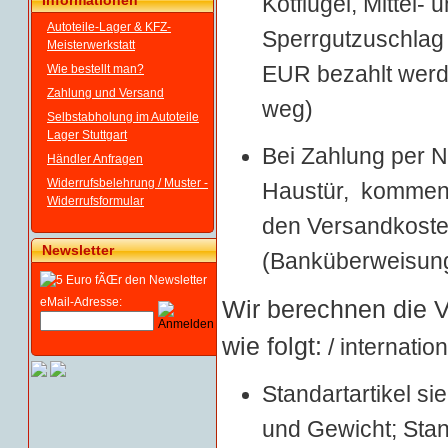
Kotflügel, Mittel-
Informationen
Autoteile-Lager & KFZ-
Sperrgutzuschlag
Meisterwerkstatt
EUR bezahlt werde
Wie bestellt man?
Zahlung und Versand
weg)
Selbstabholung im Autoteile
Lager Stuttgart
Bei Zahlung per N
Händler Anfragen
Widerrufsbelehrung / Muster -
Haustür, kommen
Widerrufsformular
den Versandkoste
Newsletter
(Banküberweisung 
eMail-Adresse:
Wir berechnen die 
wie folgt:
/ internatio
Standartartikel s
und Gewicht; Stand