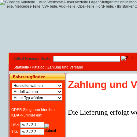
Artikel-Nummer-Suche:
Startseite
/
Katalog
/
Zahlung und Versand
Fahrzeugfinder
Zahlung und 
ODER Sie geben hier Ihre
Die Lieferung erfolgt we
KBA
-Nummer
ein!
HSN:
TSN: