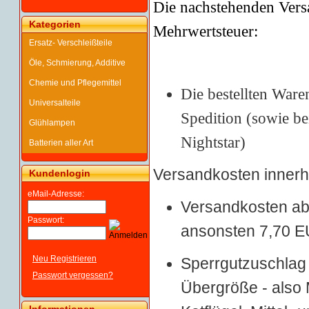
Die nachstehen
den Vers
Kategorien
Mehrwertsteuer:
Ersatz- Verschleißteile
Öle, Schmierung, Additive
Chemie und Pflegemittel
Die bestellten Ware
Universalteile
Spedition (sowie b
Glühlampen
Nightstar)
Batterien aller Art
Versandkosten innerh
Kundenlogin
eMail-Adresse:
Versandkosten ab 
Passwort:
ansonsten 7,70 E
Neu Registrieren
Sperrgutzuschlag 1
Passwort vergessen?
Übergröße - also 