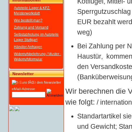
Kotflügel, Mittel-
Informationen
Autoteile-Lager & KFZ-
Sperrgutzuschlag
Meisterwerkstatt
EUR bezahlt werde
Wie bestellt man?
Zahlung und Versand
weg)
Selbstabholung im Autoteile
Lager Stuttgart
Bei Zahlung per N
Händler Anfragen
Widerrufsbelehrung / Muster -
Haustür, kommen
Widerrufsformular
den Versandkoste
Newsletter
(Banküberweisung 
eMail-Adresse:
Wir berechnen die 
wie folgt:
/ internatio
Standartartikel s
und Gewicht; Stand