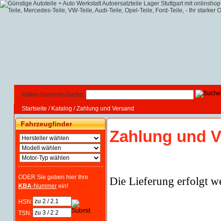
Artikel-Nummer-Suche:
Startseite
/
Katalog
/
Zahlung und Versand
Fahrzeugfinder
Zahlung und 
ODER Sie geben hier Ihre
Die Lieferung erfolgt we
KBA
-Nummer
ein!
HSN:
TSN: