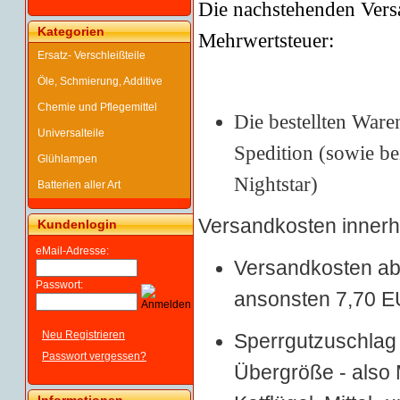
Die nachstehen
den Vers
Kategorien
Mehrwertsteuer:
Ersatz- Verschleißteile
Öle, Schmierung, Additive
Chemie und Pflegemittel
Die bestellten Ware
Universalteile
Spedition (sowie b
Glühlampen
Nightstar)
Batterien aller Art
Versandkosten innerh
Kundenlogin
eMail-Adresse:
Versandkosten ab 
Passwort:
ansonsten 7,70 E
Neu Registrieren
Sperrgutzuschlag 1
Passwort vergessen?
Übergröße - also 