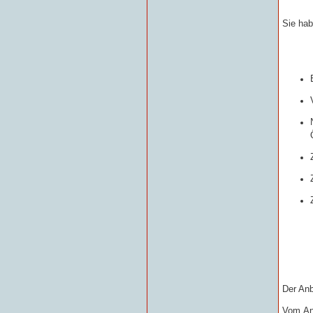
Sie hab
Der Anb
Vom
An