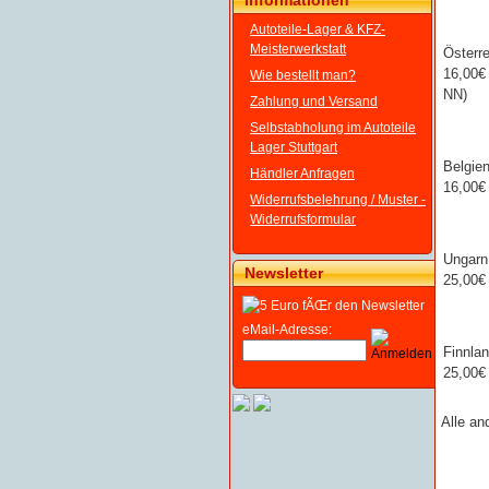
Informationen
Autoteile-Lager & KFZ-
Meisterwerkstatt
Österre
16,00€ 
Wie bestellt man?
NN)
Zahlung und Versand
Selbstabholung im Autoteile
Lager Stuttgart
Belgie
Händler Anfragen
16,00€
Widerrufsbelehrung / Muster -
Widerrufsformular
Ungarn
Newsletter
25,00€
eMail-Adresse:
Finnla
25,00€
Alle an