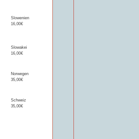
Slowenien
16,00€
Slowakei
16,00€
Norwegen
35,00€
Schweiz
35,00€