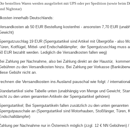
Die bestellten Waren werden ausgeliefert mit UPS oder per Spedition (sowie beim 
und Nightstar)
kosten innerhalb Deutsch
lands:
Versandkosten ab 50 EUR Bestellung kostenfrei - ansonsten 7,70 EUR (una
Gewicht)
Sperrgutzuschlag 19 EUR (Sperrgutartikel sind Artikel mit Übergröße - also M
Türen, Kotflügel, Mittel- und Endschalldämpfer; der Sperrgutzuschlag muss a
50 EUR bezahlt werden. Lediglich die Versandkosten fallen weg)
Bei Zahlung per Nachnahme, also bei Zahlung direkt an der Haustür, komm
Gebühren zu den Versandkosten hinzu. Bei Zahlung per Vorkasse (Banküberwe
diese Gebühr nicht an.
rechnen die Versandkosten ins Ausland pauschal wie folgt:
/ internationa
Standartartikel siehe Tabelle unten (unabhängig von Menge und Gewicht; Standa
nicht zu den unten genannten Artikeln der Sperrgutartikel gehören)
Sperrgutartikel; Bei Sperrgutartikeln fallen zusätzlich zu den unten genannten
Sperrgutpauschale an (Sperrgutartikel sind Motorhauben, Stoßfänger, Türen, Ko
Endschalldämpfer)
Zahlung per Nachnahme nur in Österreich möglich (zzgl. 12 € NN Gebühren) / 