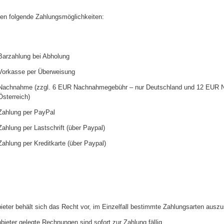
en folgende Zahlungsmöglichkeiten:
Barzahlung bei Abholung
Vorkasse per Überweisung
Nachnahme (zzgl. 6 EUR Nachnahmegebühr – nur Deutschland und 12 EUR 
Österreich)
Zahlung per PayPal
Zahlung per Lastschrift (über Paypal)
Zahlung per Kreditkarte (über Paypal)
ieter behält sich das Recht vor, im Einzelfall bestimmte Zahlungsarten auszu
biet
er gelegte Rechnungen sind sofort zur Zahlung fällig.