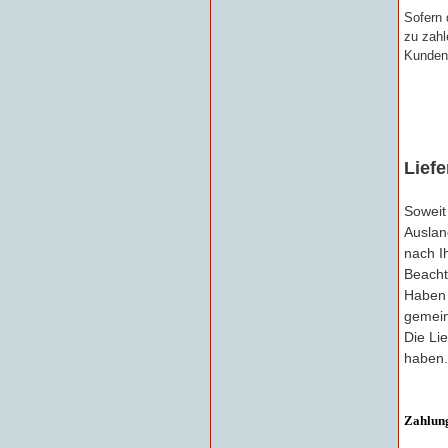
Sofern 
zu zahl
Kunden 
Liefe
Soweit
Auslan
nach I
Beacht
Haben S
gemein
Die Lie
haben.
Zahlun