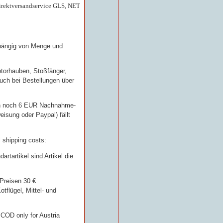
Direktversandservice GLS, NET
bhängig von Menge und
otorhauben, Stoßfänger,
uch bei Bestellungen über
en noch 6 EUR Nachnahme-
isung oder Paypal) fällt
l shipping costs:
rtartikel sind Artikel die
 Preisen 30 €
tflügel, Mittel- und
COD only for Austria