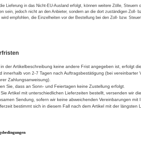
die Lieferung in das Nicht-EU-Ausland erfolgt, können weitere Zölle, Steuer
en sein, jedoch nicht an den Anbieter, sondern an die dort zuständigen Zoll-
wird empfohlen, die Einzelheiten vor der Bestellung bei den Zoll- bzw. Steue
rfristen
 in der Artikelbeschreibung keine andere Frist angegeben ist, erfolgt di
d innerhalb von 2-7 Tagen nach Auftragsbestätigung (bei vereinbarte
hrer Zahlungsanweisung).
en Sie, dass an Sonn- und Feiertagen keine Zustellung erfolgt.
ie Artikel mit unterschiedlichen Lieferzeiten bestellt, versenden wir di
samen Sendung, sofern wir keine abweichenden Vereinbarungen mit I
ferzeit bestimmt sich in diesem Fall nach dem Artikel mit der längsten Li
gsbedingungen