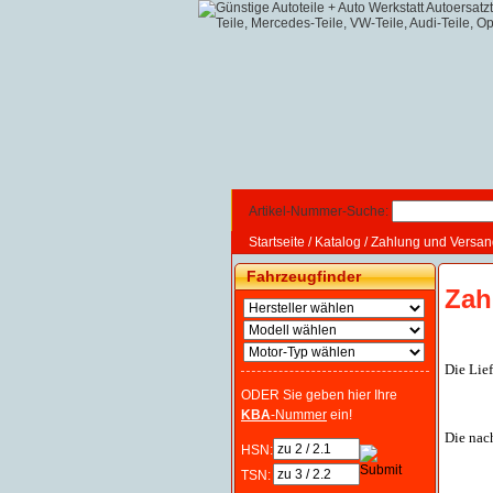
Artikel-Nummer-Suche:
Startseite
/
Katalog
/
Zahlung und Versan
Fahrzeugfinder
Zah
Die Lief
ODER Sie geben hier Ihre
KBA
-Nummer
ein!
Die nac
HSN:
TSN: