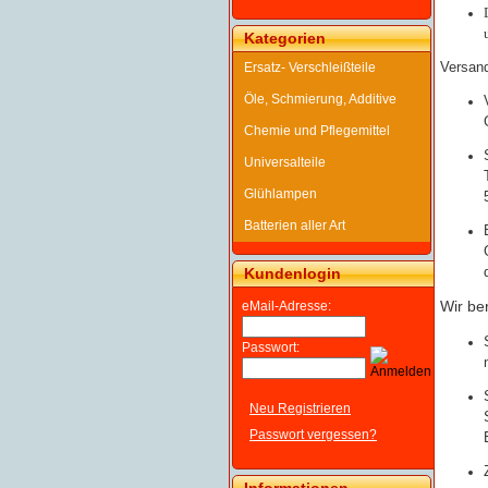
Kategorien
Versand
Ersatz- Verschleißteile
Öle, Schmierung, Additive
Chemie und Pflegemittel
Universalteile
Glühlampen
Batterien aller Art
Kundenlogin
Wir be
eMail-Adresse:
Passwort:
Neu Registrieren
Passwort vergessen?