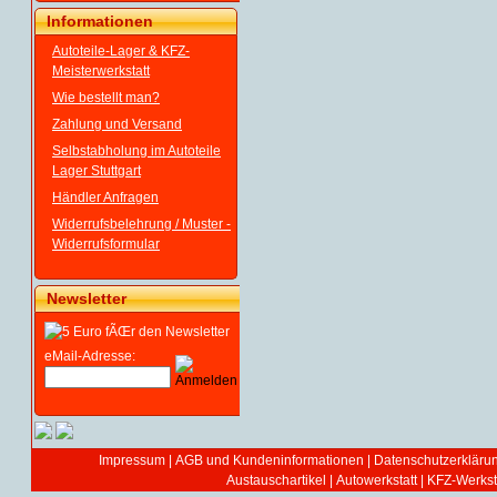
Informationen
Autoteile-Lager & KFZ-
Meisterwerkstatt
Wie bestellt man?
Zahlung und Versand
Selbstabholung im Autoteile
Lager Stuttgart
Händler Anfragen
Widerrufsbelehrung / Muster -
Widerrufsformular
Newsletter
eMail-Adresse:
Impressum
|
AGB und Kundeninformationen
|
Datenschutzerkläru
Austauschartikel
|
Autowerkstatt | KFZ-Werksta