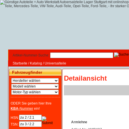
Artikel-Nummer-Suche:
Startseite
/
Katalog
/
Universalteile
Fahrzeugfinder
Detailansicht
ODER Sie geben hier Ihre
KBA
-Nummer
ein!
HSN:
Armlehne
TSN: