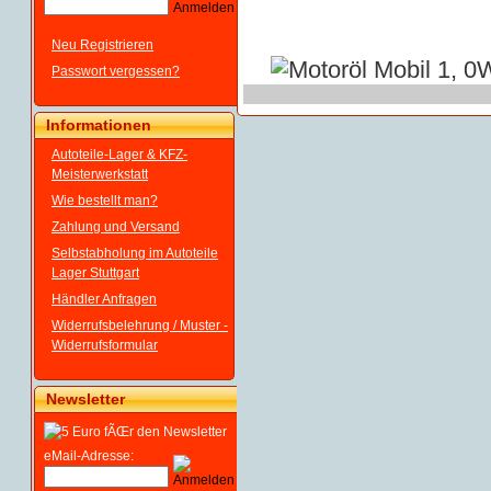
Neu Registrieren
Passwort vergessen?
Informationen
Autoteile-Lager & KFZ-
Meisterwerkstatt
Wie bestellt man?
Zahlung und Versand
Selbstabholung im Autoteile
Lager Stuttgart
Händler Anfragen
Widerrufsbelehrung / Muster -
Widerrufsformular
Newsletter
eMail-Adresse: