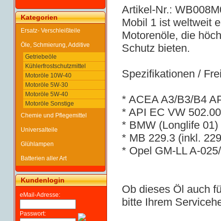
Artikel-Nr.: WB008
Kategorien
Mobil 1 ist weltweit
Ersatz- Verschleißteile
Motorenöle, die höc
Öle, Schmierung, Additive
Schutz bieten.
Getriebeöle
Kühlerfrostschutzmittel
Spezifikationen / Fr
Motoröle 10W-40
Motoröle 5W-30
Motoröle 5W-40
* ACEA A3/B3/B4 A
Motoröle Sonstige
* API EC VW 502.00 
Chemie und Pflegemittel
* BMW (Longlife 01)
Universalteile
* MB 229.3 (inkl. 22
Glühlampen
* Opel GM-LL A-025
Batterien aller Art
Kundenlogin
Ob dieses Öl auch fü
eMail-Adresse:
bitte Ihrem Servicehe
Passwort: