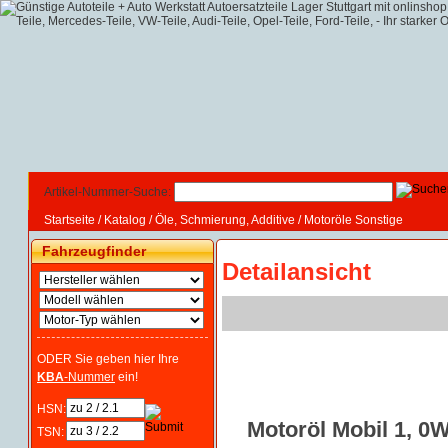
Artikel-Nummer-Suche:
Startseite
/
Katalog
/
Öle, Schmierung, Additive
/
Motoröle Sonstige
Fahrzeugfinder
Detailansicht
ODER Sie geben hier Ihre
KBA
-Nummer
ein!
HSN:
Motoröl Mobil 1, 0
TSN: