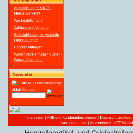
Informationen
Autoteile-Lager & KFZ-
Meisterwerkstatt
Wie bestellt man?
Zahlung und Versand
Selbstabholung im Autoteile
Lager Stuttgart
Händler Anfragen
Widerrufsbelehrung / Muster -
Widerrufsformular
Newsletter
eMail-Adresse:
Impressum
|
AGB und Kundeninformationen
|
Datenschutzerkläru
Austauschartikel
|
Autowerkstatt | KFZ-Werksta
Herstellerartikel- und Originaltei