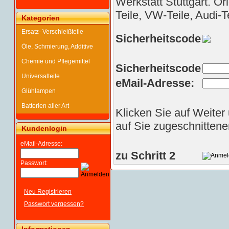
Werkstatt Stuttgart. Or
Teile, VW-Teile, Audi-T
Kategorien
Ersatz- Verschleißteile
Sicherheitscode
Öle, Schmierung, Additive
Chemie und Pflegemittel
Sicherheitscode
Universalteile
eMail-Adresse:
Glühlampen
Batterien aller Art
Klicken Sie auf Weiter
auf Sie zugeschnittene
Kundenlogin
eMail-Adresse:
zu Schritt 2
Passwort:
Neu Registrieren
Passwort vergessen?