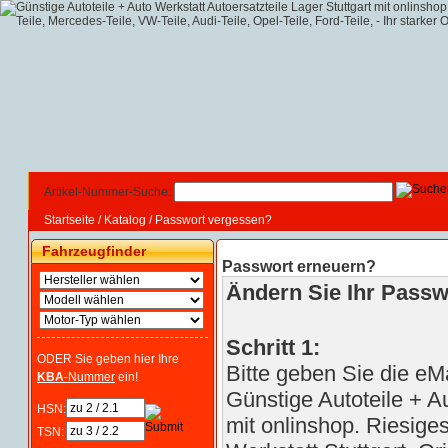
Artikel-Nummer-Suche:
Startseite
/
Katalog
/
Passwort vergessen?
Fahrzeugfinder
Passwort erneuern?
Ändern Sie Ihr Passwo
Schritt 1:
ODER Sie geben hier Ihre
Bitte geben Sie die eMa
KBA
-Nummer
ein!
Günstige Autoteile + Au
HSN:
mit onlinshop. Riesige
TSN: