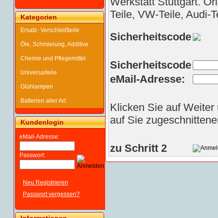
Werkstatt Stuttgart. Or
Teile, VW-Teile, Audi-T
Kategorien
Ersatz- Verschleißteile
Sicherheitscode
Öle, Schmierung, Additive
Chemie und Pflegemittel
Sicherheitscode
Universalteile
eMail-Adresse:
Glühlampen
Batterien aller Art
Klicken Sie auf Weiter
auf Sie zugeschnittene
Kundenlogin
eMail-Adresse:
zu Schritt 2
Passwort:
Neu Registrieren
Passwort vergessen?