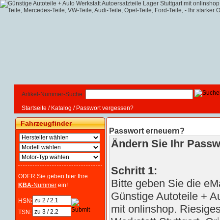
Artikel-Nummer-Suche:
Startseite
/
Katalog
/
Passwort vergessen?
Fahrzeugfinder
Passwort erneuern?
Ändern Sie Ihr Passwo
Schritt 1:
ODER Sie geben hier Ihre
Bitte geben Sie die eMa
KBA
-Nummer
ein!
Günstige Autoteile + Au
HSN:
mit onlinshop. Riesige
TSN: