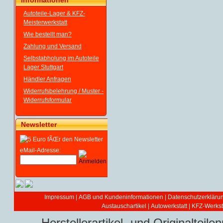
Informationen
Autoteile-Lager & KFZ-
Meisterwerkstatt
Wie bestellt man?
Zahlung und Versand
Selbstabholung im Autoteile
Lager Stuttgart
Händler Anfragen
Widerrufsbelehrung / Muster -
Widerrufsformular
Newsletter
eMail-Adresse:
Impressum
|
AGB und Kundeninformationen
|
Datenschutzerkläru
Austauschartikel
|
Autowerkstatt | KFZ-Werksta
Herstellerartikel- und Originaltei