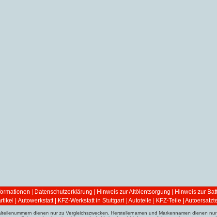
ormationen
|
Datenschutzerklärung
|
Hinweis zur Altölentsorgung
|
Hinweis zur Bat
tikel
|
Autowerkstatt | KFZ-Werkstatt in Stuttgart
|
Autoteile | KFZ-Teile | Autoersatzte
ginalteilenummern dienen nur zu Vergleichszwecken. Herstellernamen und Markennamen dienen nur 