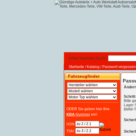
Artikel-Nummer-Suche:
Startseite
/
Katalog
/
Passwort vergessen
Fahrzeugfinder
Passw
Ändern 
Schritt
Bitte g
Lager S
ODER Sie geben hier Ihre
BMW-Tei
KBA
-Nummer
ein!
Sicher
HSN:
TSN:
Sicher