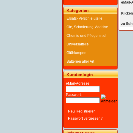
eMail-
Kategorien
Klicken
Ersatz- Verschleißteile
zu Schr
Öle, Schmierung, Additive
Chemie und Pflegemittel
Universalteile
Glühlampen
Batterien aller Art
Kundenlogin
eMail-Adresse:
Passwort:
Neu Registrieren
Passwort vergessen?