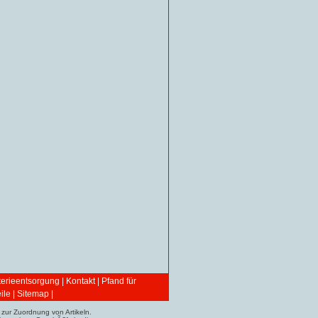
terieentsorgung
|
Kontakt
|
Pfand für
ile
|
Sitemap
|
zur Zuordnung von Artikeln.