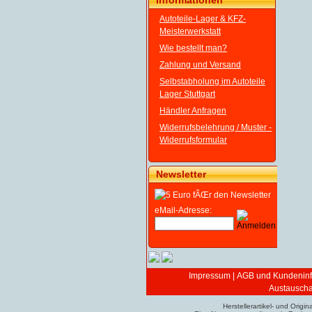
Informationen
Autoteile-Lager & KFZ-
Meisterwerkstatt
Wie bestellt man?
Zahlung und Versand
Selbstabholung im Autoteile
Lager Stuttgart
Händler Anfragen
Widerrufsbelehrung / Muster -
Widerrufsformular
Newsletter
eMail-Adresse:
Impressum
|
AGB und Kundeninf
Austauschar
Herstellerartikel- und Ori