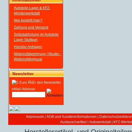
Informationen
Autoteile-Lager & KFZ-
Meisterwerkstatt
Wie bestellt man?
Zahlung und Versand
Selbstabholung im Autoteile
Lager Stuttgart
Händler Anfragen
Widerrufsbelehrung / Muster -
Widerrufsformular
Newsletter
eMail-Adresse:
Impressum
|
AGB und Kundeninformationen
|
Datenschutzerkläru
Austauschartikel
|
Autowerkstatt | KFZ-Werksta
Herstellerartikel- und Originaltei