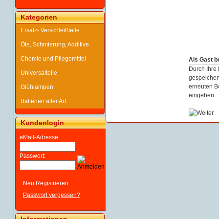
Kategorien
Ersatz- Verschleißteile
Öle, Schmierung, Additive
Chemie und Pflegemittel
Als Gast b
Durch Ihre 
Universalteile
gespeichert
erneuten B
Glühlampen
eingeben.
Batterien aller Art
Kundenlogin
eMail-Adresse:
Passwort:
Neu Registrieren
Passwort vergessen?