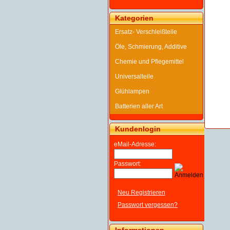
Kategorien
Ersatz- Verschleißteile
Öle, Schmierung, Additive
Chemie und Pflegemittel
Universalteile
Glühlampen
Batterien aller Art
Kundenlogin
eMail-Adresse:
Passwort:
Neu Registrieren
Passwort vergessen?