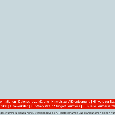
ormationen
|
Datenschutzerklärung
|
Hinweis zur Altölentsorgung
|
Hinweis zur Bat
tikel
|
Autowerkstatt | KFZ-Werkstatt in Stuttgart
|
Autoteile | KFZ-Teile | Autoersatzte
ginalteilenummern dienen nur zu Vergleichszwecken. Herstellernamen und Markennamen dienen nur 