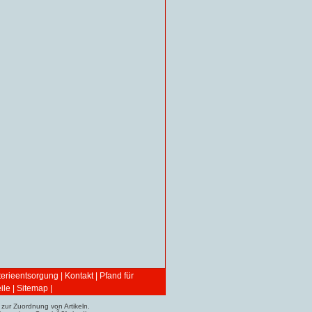
terieentsorgung
|
Kontakt
|
Pfand für
ile
|
Sitemap
|
zur Zuordnung von Artikeln.