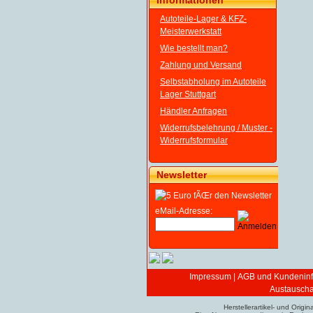
Informationen
Autoteile-Lager & KFZ-
Meisterwerkstatt
Wie bestellt man?
Zahlung und Versand
Selbstabholung im Autoteile
Lager Stuttgart
Händler Anfragen
Widerrufsbelehrung / Muster -
Widerrufsformular
Newsletter
eMail-Adresse:
Impressum
|
AGB und Kundeninf
Austauschar
Herstellerartikel- und Ori