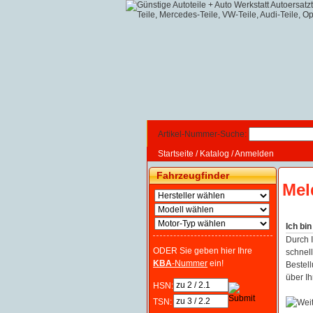
Artikel-Nummer-Suche:
Startseite
/
Katalog
/
Anmelden
Fahrzeugfinder
Mel
Ich bi
Durch 
ODER Sie geben hier Ihre
schnell
KBA
-Nummer
ein!
Bestel
über Ih
HSN:
TSN: