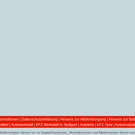
ormationen
|
Datenschutzerklärung
|
Hinweis zur Altölentsorgung
|
Hinweis zur Bat
tikel
|
Autowerkstatt | KFZ-Werkstatt in Stuttgart
|
Autoteile | KFZ-Teile | Autoersatzte
ginalteilenummern dienen nur zu Vergleichszwecken. Herstellernamen und Markennamen dienen nur 