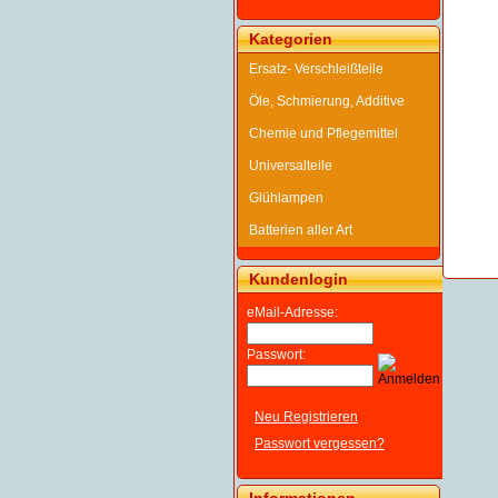
Kategorien
Ersatz- Verschleißteile
Öle, Schmierung, Additive
Chemie und Pflegemittel
Universalteile
Glühlampen
Batterien aller Art
Kundenlogin
eMail-Adresse:
Passwort:
Neu Registrieren
Passwort vergessen?