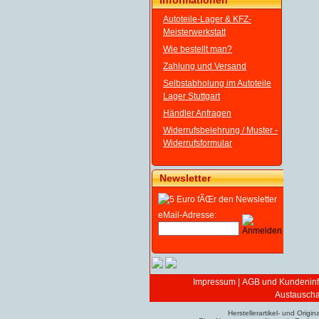
Informationen
Autoteile-Lager & KFZ-
Meisterwerkstatt
Wie bestellt man?
Zahlung und Versand
Selbstabholung im Autoteile
Lager Stuttgart
Händler Anfragen
Widerrufsbelehrung / Muster -
Widerrufsformular
Newsletter
eMail-Adresse:
Impressum
|
AGB und Kundeninf
Austauschar
Herstellerartikel- und Ori