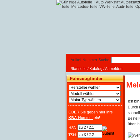
Artikel-Nummer-Suche:
Startseite
/
Katalog
/
Anmelden
Fahrzeugfinder
Mel
Ich bi
Durch 
ODER Sie geben hier Ihre
schnell
KBA
-Nummer
ein!
Bestel
über Ih
HSN:
TSN: