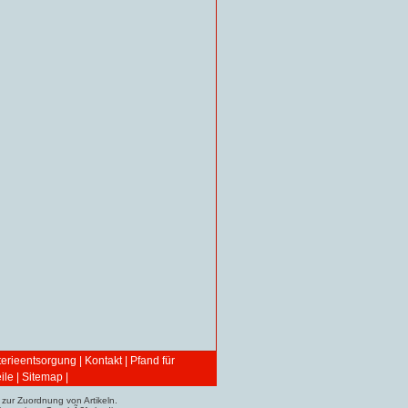
terieentsorgung
|
Kontakt
|
Pfand für
ile
|
Sitemap
|
zur Zuordnung von Artikeln.