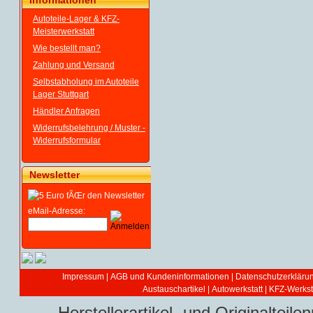
Informationen
Autoteile-Lager & KFZ-
Meisterwerkstatt
Wie bestellt man?
Zahlung und Versand
Selbstabholung im Autoteile
Lager Stuttgart
Händler Anfragen
Widerrufsbelehrung / Muster -
Widerrufsformular
Newsletter
eMail-Adresse:
Impressum
|
AGB und Kundeninformationen
|
Datenschutzerkläru
Austauschartikel
|
Autowerkstatt | KFZ-Werksta
Herstellerartikel- und Originaltei