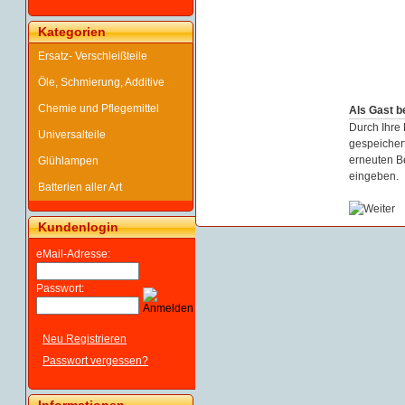
Kategorien
Ersatz- Verschleißteile
Öle, Schmierung, Additive
Chemie und Pflegemittel
Als Gast b
Durch Ihre 
Universalteile
gespeichert
erneuten B
Glühlampen
eingeben.
Batterien aller Art
Kundenlogin
eMail-Adresse:
Passwort:
Neu Registrieren
Passwort vergessen?