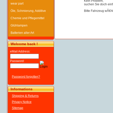
Kein Problem,
wear part
suchen Sie doch einf
Öle, Schmierung, Additive
Bitte Fahrzeug wÃ€h
Chemie und Pflegemittel
Glühlampen
Batterien aller Art
Welcome back !
eMail Address:
Password:
Password forgotten?
Informations
Shipping & Returns
Privacy Notice
Sitemap