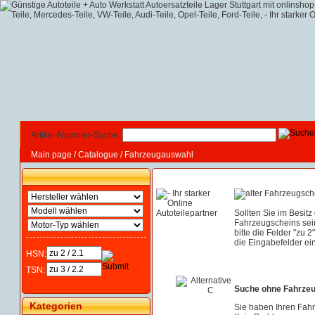
Artikel-Nummer-Suche:
Main page
/
Catalogue
/
Fahrzeugauswahl
Sollten Sie im Besitz
Fahrzeugscheins sei
bitte die Felder "zu 2
die Eingabefelder ein
HSN:
TSN:
Suche ohne Fahrze
Kategorien
Sie haben Ihren Fah