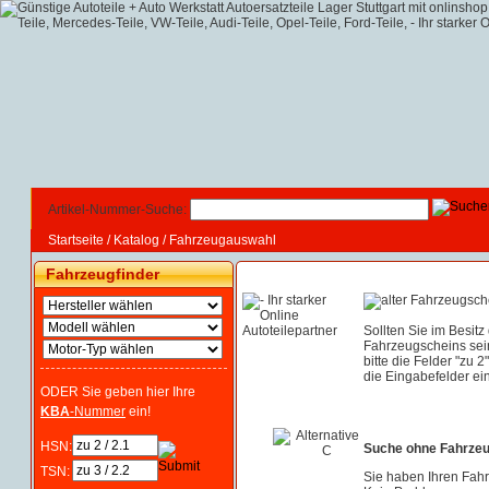
Artikel-Nummer-Suche:
Startseite
/
Katalog
/
Fahrzeugauswahl
Fahrzeugfinder
Sollten Sie im Besitz
Fahrzeugscheins sei
bitte die Felder "zu 2
die Eingabefelder ein
ODER Sie geben hier Ihre
KBA
-Nummer
ein!
HSN:
Suche ohne Fahrze
TSN:
Sie haben Ihren Fah