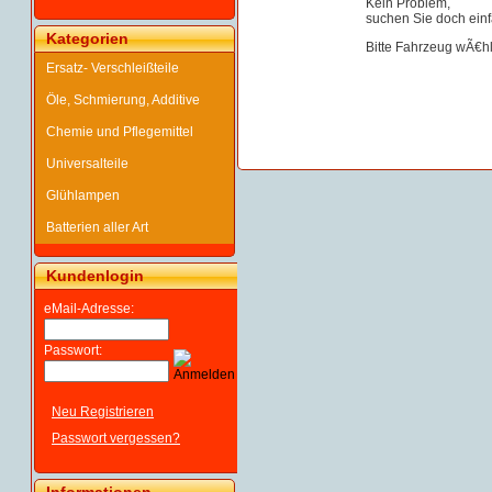
Kein Problem,
suchen Sie doch einf
Kategorien
Bitte Fahrzeug wÃ€h
Ersatz- Verschleißteile
Öle, Schmierung, Additive
Chemie und Pflegemittel
Universalteile
Glühlampen
Batterien aller Art
Kundenlogin
eMail-Adresse:
Passwort:
Neu Registrieren
Passwort vergessen?