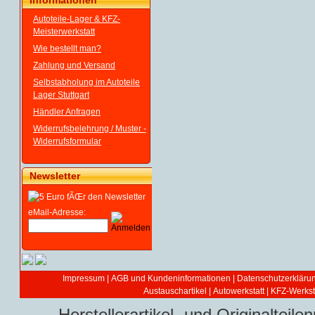
Informationen
Autoteile-Lager & KFZ-
Meisterwerkstatt
Wie bestellt man?
Zahlung und Versand
Selbstabholung im Autoteile
Lager Stuttgart
Händler Anfragen
Widerrufsbelehrung / Muster -
Widerrufsformular
Newsletter
eMail-Adresse:
Impressum
|
AGB und Kundeninformationen
|
Datenschutzerkläru
Austauschartikel
|
Autowerkstatt | KFZ-Werksta
Herstellerartikel- und Originaltei