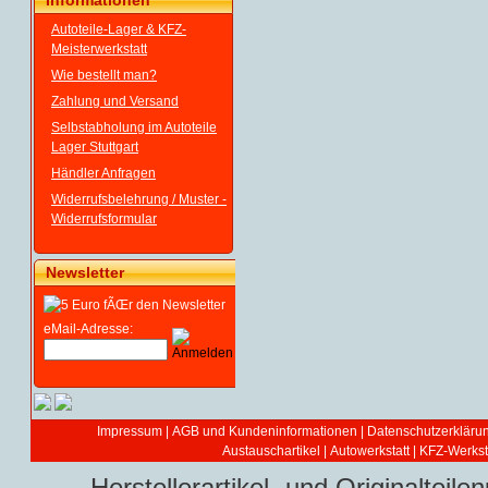
Informationen
Autoteile-Lager & KFZ-
Meisterwerkstatt
Wie bestellt man?
Zahlung und Versand
Selbstabholung im Autoteile
Lager Stuttgart
Händler Anfragen
Widerrufsbelehrung / Muster -
Widerrufsformular
Newsletter
eMail-Adresse:
Impressum
|
AGB und Kundeninformationen
|
Datenschutzerkläru
Austauschartikel
|
Autowerkstatt | KFZ-Werksta
Herstellerartikel- und Originaltei