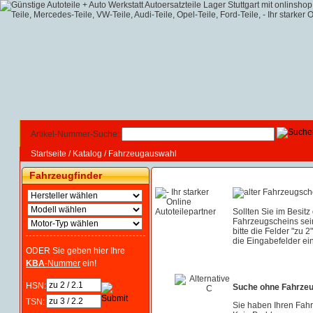
Artikel-Nummer-Suche:
Startseite
/
Katalog
/
Fahrzeugauswahl
Fahrzeugfinder
Sollten Sie im Besitz
Fahrzeugscheins sei
bitte die Felder "zu 2
die Eingabefelder ein
ODER Sie geben hier Ihre
KBA
-Nummer
ein!
HSN:
Suche ohne Fahrze
TSN:
Sie haben Ihren Fah