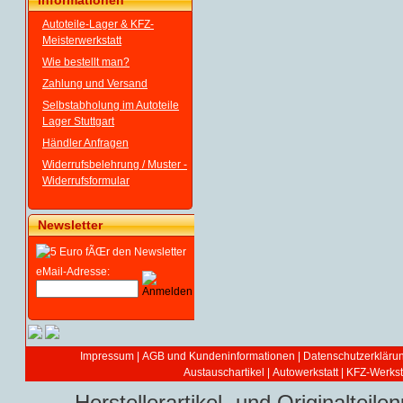
Informationen
Autoteile-Lager & KFZ-
Meisterwerkstatt
Wie bestellt man?
Zahlung und Versand
Selbstabholung im Autoteile
Lager Stuttgart
Händler Anfragen
Widerrufsbelehrung / Muster -
Widerrufsformular
Newsletter
eMail-Adresse:
Impressum
|
AGB und Kundeninformationen
|
Datenschutzerkläru
Austauschartikel
|
Autowerkstatt | KFZ-Werksta
Herstellerartikel- und Originaltei