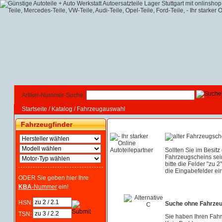
Artikel-Nummer-Suche:
Startseite
/
Katalog
/
Fahrzeugauswahl
Fahrzeugfinder
Sollten Sie im Besitz
Fahrzeugscheins sei
bitte die Felder "zu 2
die Eingabefelder ein
ODER Sie geben hier Ihre
KBA
-Nummer
ein!
HSN:
Suche ohne Fahrze
TSN:
Sie haben Ihren Fah