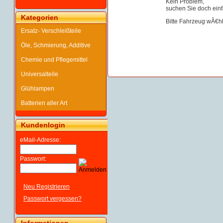
Kein Problem,
suchen Sie doch einf
Kategorien
Bitte Fahrzeug wÃ€h
Ersatz- Verschleißteile
Öle, Schmierung, Additive
Chemie und Pflegemittel
Universalteile
Glühlampen
Batterien aller Art
Kundenlogin
eMail-Adresse:
Passwort:
Neu Registrieren
Passwort vergessen?