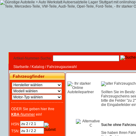
Artikel-Nummer-Suche:
Startseite
/
Katalog
/
Fahrzeugauswahl
Fahrzeugfinder
Sollten Sie im Besitz
Fahrzeugscheins sei
bitte die Felder "zu 2
die Eingabefelder ein
ODER Sie geben hier Ihre
KBA
-Nummer
ein!
HSN:
Suche ohne Fahrze
TSN:
Sie haben Ihren Fah