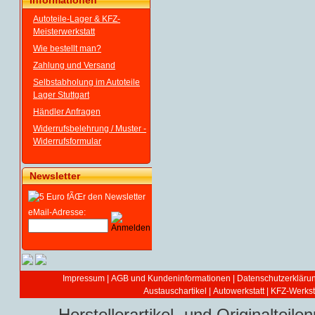
Informationen
Autoteile-Lager & KFZ-
Meisterwerkstatt
Wie bestellt man?
Zahlung und Versand
Selbstabholung im Autoteile
Lager Stuttgart
Händler Anfragen
Widerrufsbelehrung / Muster -
Widerrufsformular
Newsletter
eMail-Adresse:
Impressum
|
AGB und Kundeninformationen
|
Datenschutzerkläru
Austauschartikel
|
Autowerkstatt | KFZ-Werksta
Herstellerartikel- und Originaltei