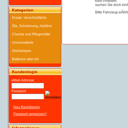
Kein Problem,
suchen Sie doch einf
Kategorien
Bitte Fahrzeug wÃ€h
Ersatz- Verschleißteile
Öle, Schmierung, Additive
Chemie und Pflegemittel
Universalteile
Glühlampen
Batterien aller Art
Kundenlogin
eMail-Adresse:
Passwort:
Neu Registrieren
Passwort vergessen?