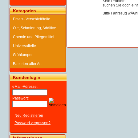
Kein Problem,
suchen Sie doch einf
Kategorien
Bitte Fahrzeug wÃ€h
Ersatz- Verschleißteile
Öle, Schmierung, Additive
Chemie und Pflegemittel
Universalteile
Glühlampen
Batterien aller Art
Kundenlogin
eMail-Adresse:
Passwort:
Neu Registrieren
Passwort vergessen?