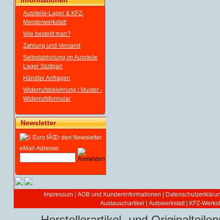
Informationen
Autoteile-Lager & KFZ-
Meisterwerkstatt
Wie bestellt man?
Zahlung und Versand
Selbstabholung im Autoteile
Lager Stuttgart
Händler Anfragen
Widerrufsbelehrung / Muster -
Widerrufsformular
Newsletter
eMail-Adresse:
Impressum
|
AGB und Kundeninformationen
|
Datenschutzerkläru
Austauschartikel
|
Autowerkstatt | KFZ-Werksta
Herstellerartikel- und Originaltei