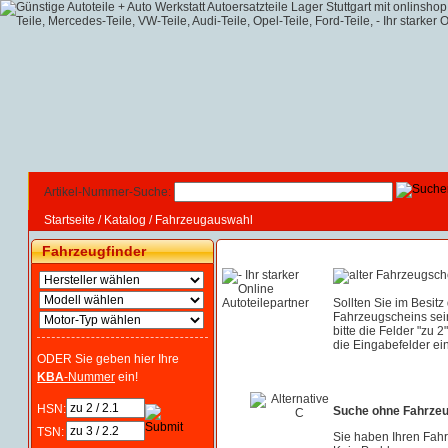
Artikel-Nummer-Suche:
Startseite
/
Katalog
/
Fahrzeugauswahl
Fahrzeugfinder
Sollten Sie im Besitz
Fahrzeugscheins sei
bitte die Felder "zu 2
die Eingabefelder ein
ODER Sie geben hier Ihre
KBA
-Nummer
ein!
HSN:
Suche ohne Fahrze
TSN:
Sie haben Ihren Fah