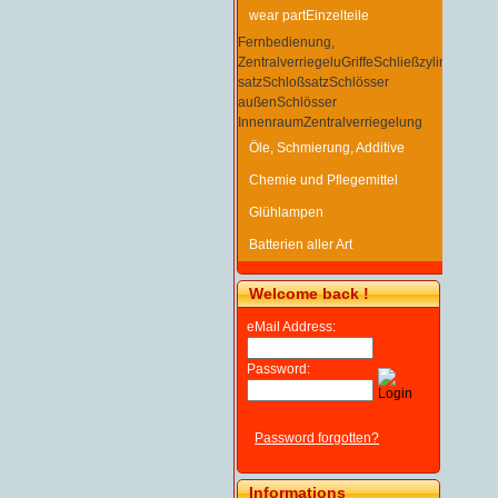
wear part
Einzelteile
Fernbedienung,
Zentralverriegelu
Griffe
Schließzylinder/-
satz
Schloßsatz
Schlösser
außen
Schlösser
Innenraum
Zentralverriegelung
Öle, Schmierung, Additive
Chemie und Pflegemittel
Glühlampen
Batterien aller Art
Welcome back !
eMail Address:
Password:
Password forgotten?
Informations