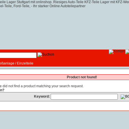
ießanlage
/
Einzelteile
Product not found!
e did not find a product matching your search request.
in?
Keyword: