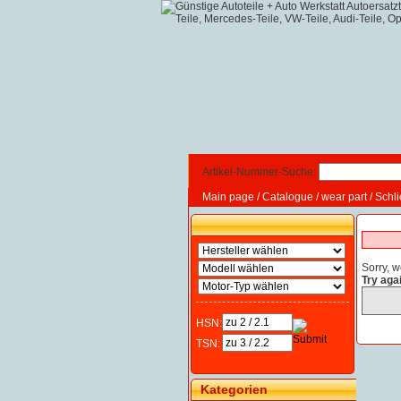
Artikel-Nummer-Suche:
Main page
/
Catalogue
/
wear part
/
Schl
Sorry, w
Try aga
HSN:
TSN:
Kategorien