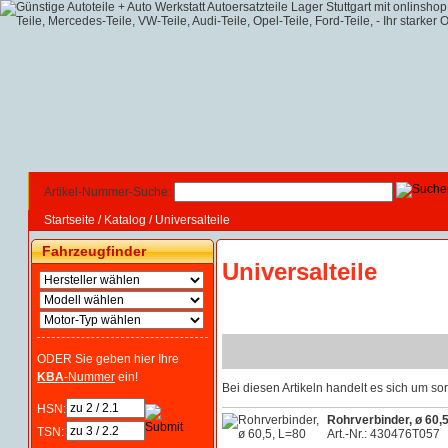
Artikel-Nummer-Suche:
Startseite
/
Katalog
/
Universalteile
Fahrzeugfinder
Universalteile
ODER Sie geben hier Ihre
KBA
-Nummer
ein!
Bei diesen Artikeln handelt es sich um 
HSN:
Rohrverbinder, ø 60,
TSN:
Art.-Nr.: 430476T057