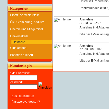
Universall Rohrverbind
Rohrverbinder, ø 60,5
Kategorien
Ersatz- Verschleißteile
Armlehne
Öle, Schmierung, Additive
Art.-Nr.: XTBX07
Armlehne inkl.Adapte
Chemie und Pflegemittel
bitte per E-Mail anfra
Universalteile
Flexrohre
Armlehne
Glühlampen
Art.-Nr.: XMBX07
Armlehne inkl.Adapte
Batterien aller Art
bitte per E-Mail anfra
Kundenlogin
eMail-Adresse:
Passwort:
Neu Registrieren
Passwort vergessen?