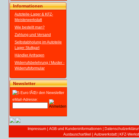
Informationen
Autoteile-Lager & KFZ-
Meisterwerkstatt
Wie bestellt man?
Zahlung und Versand
Selbstabholung im Autoteile
Lager Stuttgart
Händler Anfragen
Widerrufsbelehrung / Muster -
Widerrufsformular
Newsletter
eMail-Adresse:
Impressum
|
AGB und Kundeninformationen
|
Datenschutzerkläru
Austauschartikel
|
Autowerkstatt | KFZ-Werksta