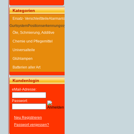
Kategorien
Ersatz- Verschleißteile
Alarmanlage
Gurtsystem
Positionserkennungssystem
Warnausrüstung
Wegfahrsperre
Öle, Schmierung, Additive
Chemie und Pflegemittel
Universalteile
Glühlampen
Batterien aller Art
Kundenlogin
eMail-Adresse:
Passwort:
Neu Registrieren
Passwort vergessen?