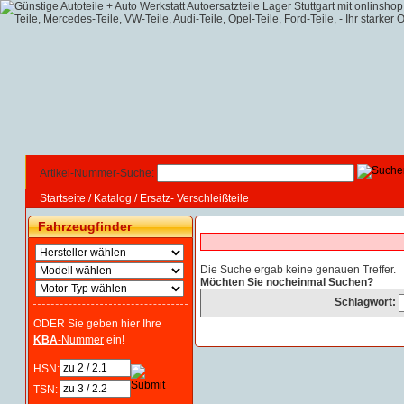
Artikel-Nummer-Suche:
Startseite
/
Katalog
/
Ersatz- Verschleißteile
Fahrzeugfinder
Die Suche ergab keine genauen Treffer.
Möchten Sie nocheinmal Suchen?
Schlagwort:
ODER Sie geben hier Ihre
KBA
-Nummer
ein!
HSN:
TSN: