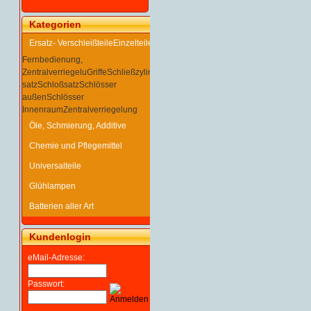
Kategorien
Ersatz- Verschleißteile
Einzelteile
Fernbedienung,
Zentralverriegelu
Griffe
Schließzylinder/-
satz
Schloßsatz
Schlösser
außen
Schlösser
Innenraum
Zentralverriegelung
Öle, Schmierung, Additive
Chemie und Pflegemittel
Universalteile
Glühlampen
Batterien aller Art
Kundenlogin
eMail-Adresse:
Passwort: