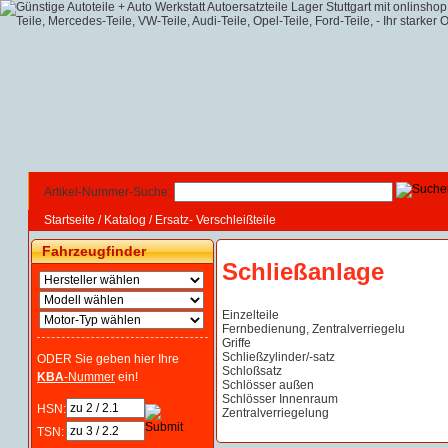
Artikel-Nummer-Suche:
Startseite
/
Katalog
/
Ersatz- Verschleißteile
Fahrzeugfinder
Schließanlage
Einzelteile
Fernbedienung, Zentralverriegelu
Griffe
Schließzylinder/-satz
ODER Sie geben hier Ihre
Schloßsatz
KBA
-Nummer
ein!
Schlösser außen
Schlösser Innenraum
HSN:
Zentralverriegelung
TSN: