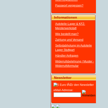
Passwort vergessen?
Informationen
Autoteile-Lager & KFZ-
Meisterwerkstatt
Wie bestellt man?
Zahlung und Versand
Selbstabholung im Autoteile
Lager Stuttgart
Händler Anfragen
Widerrufsbelehrung / Muster -
Widerrufsformular
Newsletter
eMail-Adresse: