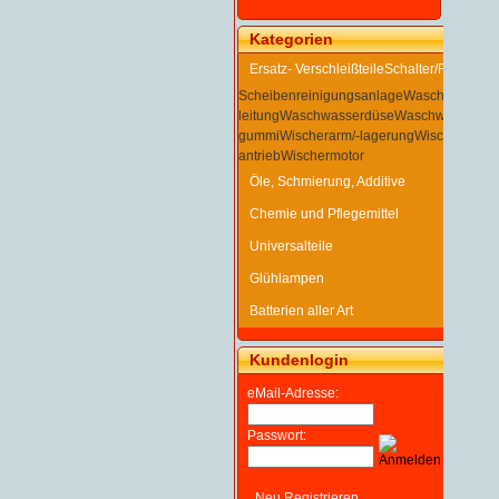
Kategorien
Ersatz- Verschleißteile
Schalter/Relais
Scheibenreinigungsanlage
Waschwasserbe
leitung
Waschwasserdüse
Waschwasserpu
gummi
Wischerarm/-lagerung
Wischergestä
antrieb
Wischermotor
Öle, Schmierung, Additive
Chemie und Pflegemittel
Universalteile
Glühlampen
Batterien aller Art
Kundenlogin
eMail-Adresse:
Passwort:
Neu Registrieren