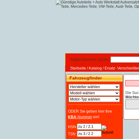
Artikel-Nummer-Suche:
Startseite
/
Katalog
/
Ersatz- Verschleißtei
Fahrzeugfinder
Die Suc
Möchte
ODER Sie geben hier Ihre
KBA
-Nummer
ein!
HSN:
TSN: