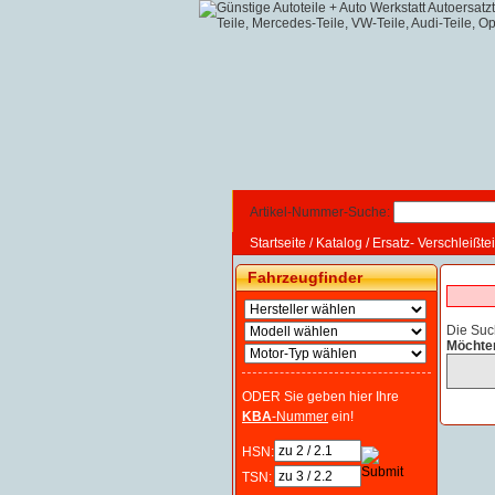
Artikel-Nummer-Suche:
Startseite
/
Katalog
/
Ersatz- Verschleißtei
Fahrzeugfinder
Die Suc
Möchte
ODER Sie geben hier Ihre
KBA
-Nummer
ein!
HSN:
TSN: