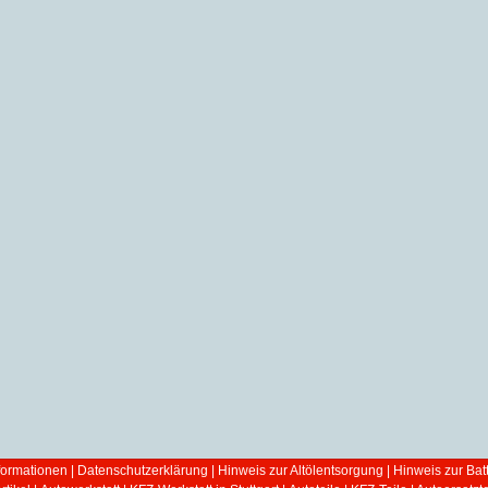
ormationen
|
Datenschutzerklärung
|
Hinweis zur Altölentsorgung
|
Hinweis zur Bat