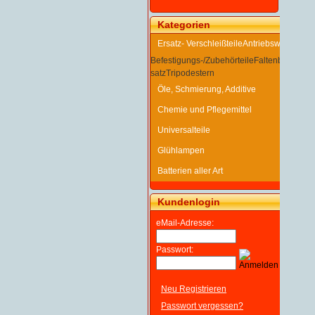
Kategorien
Ersatz- Verschleißteile
Antriebswelle
Befestigungs-/Zubehörteile
Faltenbalg
Gelen
satz
Tripodestern
Öle, Schmierung, Additive
Chemie und Pflegemittel
Universalteile
Glühlampen
Batterien aller Art
Kundenlogin
eMail-Adresse:
Passwort:
Neu Registrieren
Passwort vergessen?