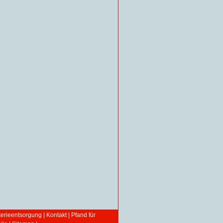
terieentsorgung
|
Kontakt
|
Pfand für