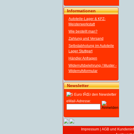
Informationen
Autoteile-Lager & KFZ-
Meisterwerkstatt
Wie bestellt man?
Zahlung und Versand
Selbstabholung im Autoteile
Lager Stuttgart
Händler Anfragen
Widerrufsbelehrung / Muster -
Widerrufsformular
Newsletter
eMail-Adresse:
Impressum
|
AGB und Kundeninf