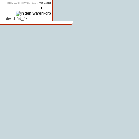
inkl. 19% MWSt, zzgl.
Versand
div id="id_">