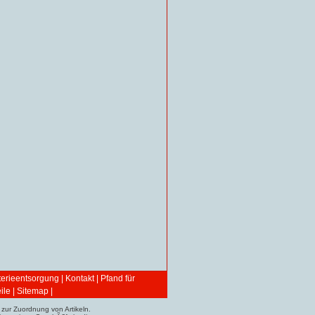
terieentsorgung
|
Kontakt
|
Pfand für
ile
|
Sitemap
|
zur Zuordnung von Artikeln.