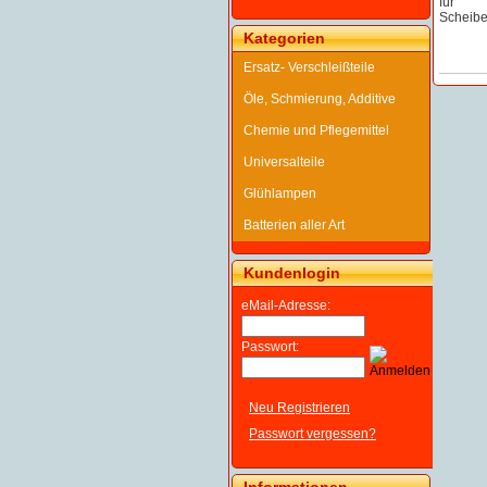
Kategorien
Ersatz- Verschleißteile
Öle, Schmierung, Additive
Chemie und Pflegemittel
Universalteile
Glühlampen
Batterien aller Art
Kundenlogin
eMail-Adresse:
Passwort:
Neu Registrieren
Passwort vergessen?