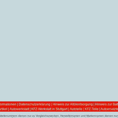
ormationen
|
Datenschutzerklärung
|
Hinweis zur Altölentsorgung
|
Hinweis zur Bat
tikel
|
Autowerkstatt | KFZ-Werkstatt in Stuttgart
|
Autoteile | KFZ-Teile | Autoersatzte
ginalteilenummern dienen nur zu Vergleichszwecken. Herstellernamen und Markennamen dienen nur 