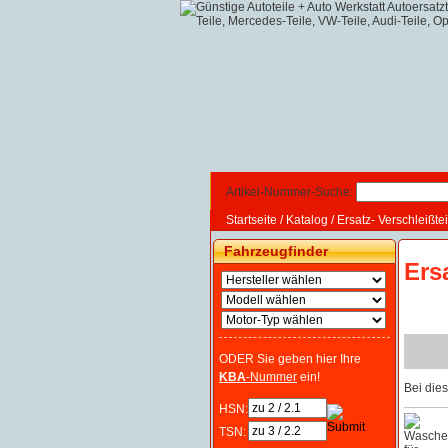
Artikel-Nummer-Suche:
Startseite
/
Katalog
/
Ersatz- Verschleißtei
Fahrzeugfinder
Ers
ODER Sie geben hier Ihre
KBA
-Nummer
ein!
Bei die
HSN:
TSN: