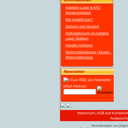
Informationen
Autoteile-Lager & KFZ-
Meisterwerkstatt
Wie bestellt man?
Zahlung und Versand
Selbstabholung im Autoteile
Lager Stuttgart
Händler Anfragen
Widerrufsbelehrung / Muster -
Widerrufsformular
Newsletter
eMail-Adresse:
Impressum
|
AGB und Kundeninf
Austauschar
Herstellerartikel- und Ori