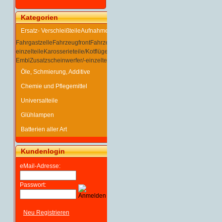
Kategorien
Ersatz- Verschleißteile
Aufnahme/Träger/Rahmen
Fahrgastzelle
Fahrzeugfront
Fahrzeugheck
Gasfedern
Gesamtgrafik Karosserie
einzelteile
Karosserieteile/Kotflügel/Stoßfä
Klappen/Hauben/Türen/Schiebed
Embl
Zusatzscheinwerfer/-einzelteile
Öle, Schmierung, Additive
Chemie und Pflegemittel
Universalteile
Glühlampen
Batterien aller Art
Kundenlogin
eMail-Adresse:
Passwort:
Neu Registrieren