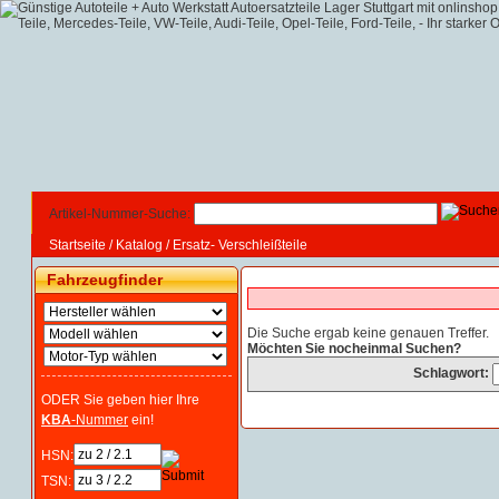
Artikel-Nummer-Suche:
Startseite
/
Katalog
/
Ersatz- Verschleißteile
Fahrzeugfinder
Die Suche ergab keine genauen Treffer.
Möchten Sie nocheinmal Suchen?
Schlagwort:
ODER Sie geben hier Ihre
KBA
-Nummer
ein!
HSN:
TSN: