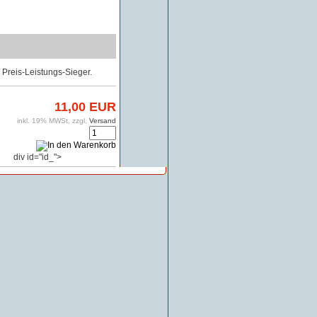
Preis-Leistungs-Sieger.
11,00 EUR
inkl. 19% MWSt, zzgl.
Versand
div id="id_">