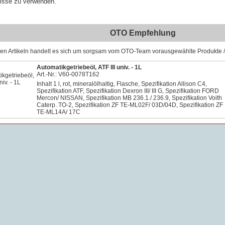
isse zu verwenden.
OTO Empfehlung
sen Artikeln handelt es sich um sorgsam vom OTO-Team vorausgewählte Produkte / 
Automatikgetriebeöl, ATF III univ. - 1L
Art.-Nr.: V60-0078T162
Inhalt 1 l, rot, mineralölhaltig, Flasche, Spezifikation Allison C4,
Spezifikation ATF, Spezifikation Dexron III/ III G, Spezifikation FORD
Mercon/ NISSAN, Spezifikation MB 236.1./ 236.9, Spezifikation Voith
Caterp. TO-2, Spezifikation ZF TE-ML02F/ 03D/04D, Spezifikation ZF
TE-ML14A/ 17C