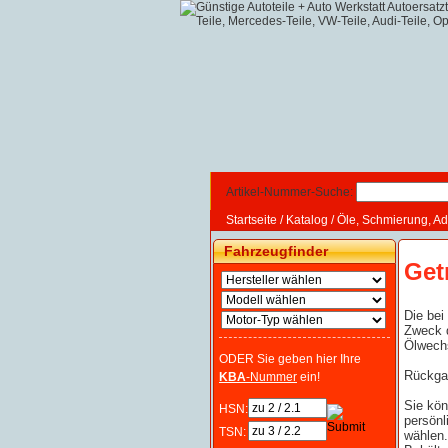
Artikel-Nummer-Suche:
Startseite
/
Katalog
/
Öle, Schmierung, Ad
Fahrzeugfinder
Get
Die bei
Zweck d
Ölwechs
ODER Sie geben hier Ihre
Rückgab
KBA
-Nummer
ein!
Sie kön
HSN:
persönl
TSN:
wählen.