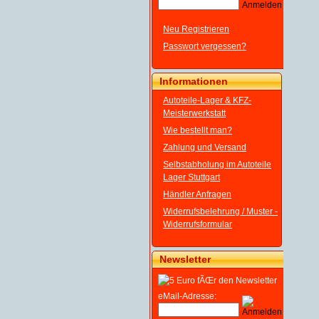
Neu Registrieren
Passwort vergessen?
Informationen
Autoteile-Lager & KFZ-
Meisterwerkstatt
Wie bestellt man?
Zahlung und Versand
Selbstabholung im Autoteile
Lager Stuttgart
Händler Anfragen
Widerrufsbelehrung / Muster -
Widerrufsformular
Newsletter
eMail-Adresse: