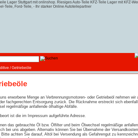
ditive
/
Getriebeöle
riebeöle
 uns erworbene Menge an Verbrennungsmotoren- oder Getriebeöl nehmen wir a
er fachgerechten Entsorgung zurück. Die Rücknahme erstreckt sich ebenfalls
el regelmäßige anfallende ölhaltige Abfälle.
eort ist die im Impressum aufgeführte Adresse.
nen das gebrauchte Öl bzw. Ölfilter und beim Ölwechsel regelmäßige anfallend
ich bei uns abgeben. Alternativ können Sie bei Übernahme der Versandkoste
 Bitte achten Sie darauf, Altöl bei Versendung als Gefahrengut zu kennzeic