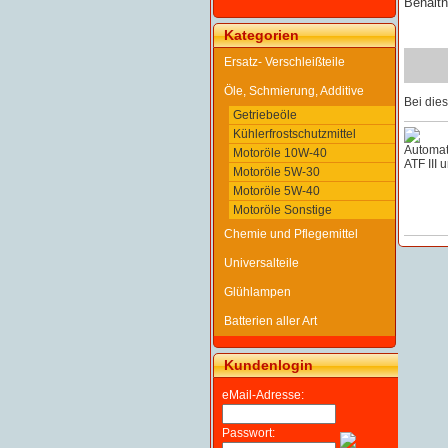
Behältn
Kategorien
Ersatz- Verschleißteile
Öle, Schmierung, Additive
Bei die
Getriebeöle
Kühlerfrostschutzmittel
Motoröle 10W-40
Motoröle 5W-30
Motoröle 5W-40
Motoröle Sonstige
Chemie und Pflegemittel
Universalteile
Glühlampen
Batterien aller Art
Kundenlogin
eMail-Adresse:
Passwort: