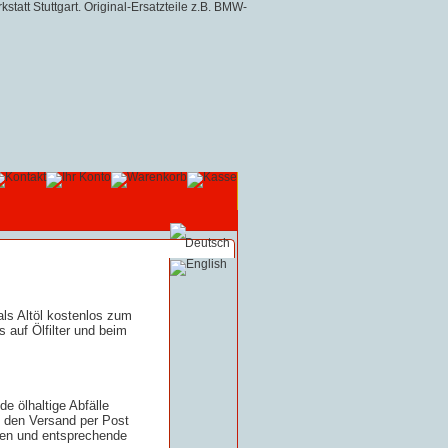
ls Altöl kostenlos zum
 auf Ölfilter und beim
e ölhaltige Abfälle
n den Versand per Post
hnen und entsprechende