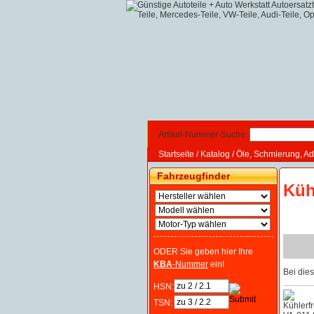
Artikel-Nummer-Suche:
Startseite
/
Katalog
/
Öle, Schmierung, Ad
Fahrzeugfinder
Küh
ODER Sie geben hier Ihre
KBA
-Nummer
ein!
Bei die
HSN:
TSN: