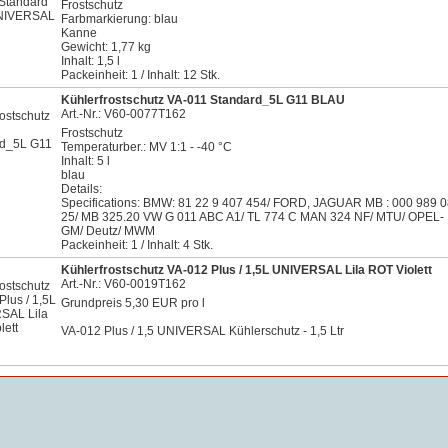
Frostschutz
Farbmarkierung: blau
Kanne
Gewicht: 1,77 kg
Inhalt: 1,5 l
Packeinheit: 1 / Inhalt: 12 Stk.
Kühlerfrostschutz VA-011 Standard_5L G11 BLAU
Art.-Nr.: V60-0077T162
Frostschutz
Temperaturber.: MV 1:1 - -40 °C
Inhalt: 5 l
blau
Details:
Specifications: BMW: 81 22 9 407 454/ FORD, JAGUAR MB : 000 989 
25/ MB 325.20 VW G 011 ABC A1/ TL 774 C MAN 324 NF/ MTU/ OPEL-
GM/ Deutz/ MWM
Packeinheit: 1 / Inhalt: 4 Stk.
Kühlerfrostschutz VA-012 Plus / 1,5L UNIVERSAL Lila ROT Violett
Art.-Nr.: V60-0019T162
Grundpreis 5,30 EUR pro l
VA-012 Plus / 1,5 UNIVERSAL Kühlerschutz - 1,5 Ltr