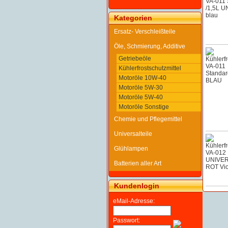
Kategorien
Ersatz- Verschleißteile
Öle, Schmierung, Additive
Getriebeöle
Kühlerfrostschutzmittel
Motoröle 10W-40
Motoröle 5W-30
Motoröle 5W-40
Motoröle Sonstige
Chemie und Pflegemittel
Universalteile
Glühlampen
Batterien aller Art
Kundenlogin
eMail-Adresse:
Passwort: