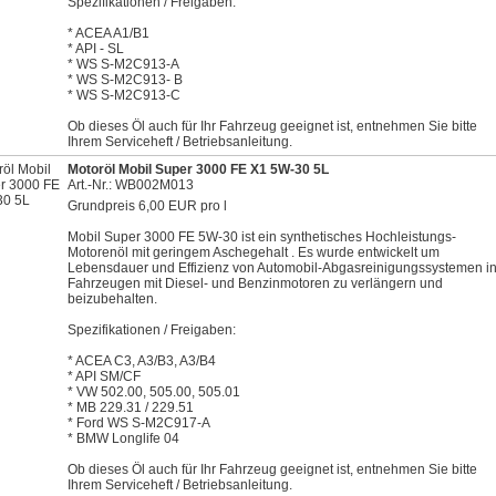
Spezifikationen / Freigaben:
* ACEA A1/B1
* API - SL
* WS S-M2C913-A
* WS S-M2C913- B
* WS S-M2C913-C
Ob dieses Öl auch für Ihr Fahrzeug geeignet ist, entnehmen Sie bitte
Ihrem Serviceheft / Betriebsanleitung.
Motoröl Mobil Super 3000 FE X1 5W-30 5L
Art.-Nr.: WB002M013
Grundpreis 6,00 EUR pro l
Mobil Super 3000 FE 5W-30 ist ein synthetisches Hochleistungs-
Motorenöl mit geringem Aschegehalt . Es wurde entwickelt um
Lebensdauer und Effizienz von Automobil-Abgasreinigungssystemen i
Fahrzeugen mit Diesel- und Benzinmotoren zu verlängern und
beizubehalten.
Spezifikationen / Freigaben:
* ACEA C3, A3/B3, A3/B4
* API SM/CF
* VW 502.00, 505.00, 505.01
* MB 229.31 / 229.51
* Ford WS S-M2C917-A
* BMW Longlife 04
Ob dieses Öl auch für Ihr Fahrzeug geeignet ist, entnehmen Sie bitte
Ihrem Serviceheft / Betriebsanleitung.