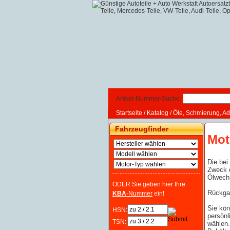
Artikel-Nummer-Suche:
Startseite
/
Katalog
/
Öle, Schmierung, Ad
Fahrzeugfinder
Mot
Die bei
Zweck d
Ölwechs
ODER Sie geben hier Ihre
Rückgab
KBA
-Nummer
ein!
Sie kön
HSN:
persönl
TSN:
wählen.