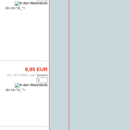
div id="id_">
9,95 EUR
inkl. 19% MWSt, zzgl.
Versand
div id="id_">