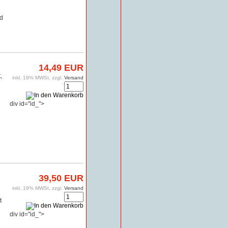
d
14,49 EUR
,
inkl. 19% MWSt, zzgl.
Versand
div id="id_">
39,50 EUR
inkl. 19% MWSt, zzgl.
Versand
t
div id="id_">