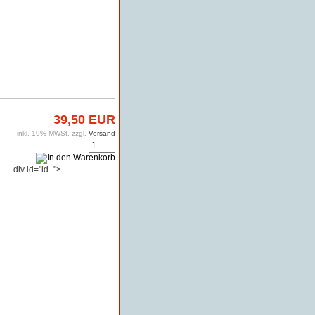
39,50 EUR
inkl. 19% MWSt, zzgl.
Versand
div id="id_">
n