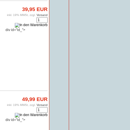
39,95 EUR
inkl. 19% MWSt, zzgl.
Versand
3
div id="id_">
49,99 EUR
inkl. 19% MWSt, zzgl.
Versand
div id="id_">