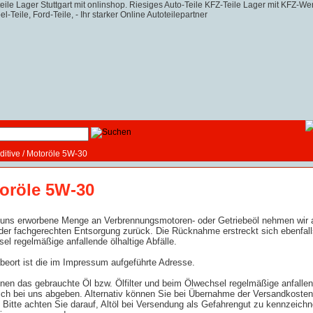
ditive
/
Motoröle 5W-30
oröle 5W-30
 uns erworbene Menge an Verbrennungsmotoren- oder Getriebeöl nehmen wir a
er fachgerechten Entsorgung zurück. Die Rücknahme erstreckt sich ebenfalls
el regelmäßige anfallende ölhaltige Abfälle.
eort ist die im Impressum aufgeführte Adresse.
nen das gebrauchte Öl bzw. Ölfilter und beim Ölwechsel regelmäßige anfallend
ich bei uns abgeben. Alternativ können Sie bei Übernahme der Versandkoste
 Bitte achten Sie darauf, Altöl bei Versendung als Gefahrengut zu kennzeic