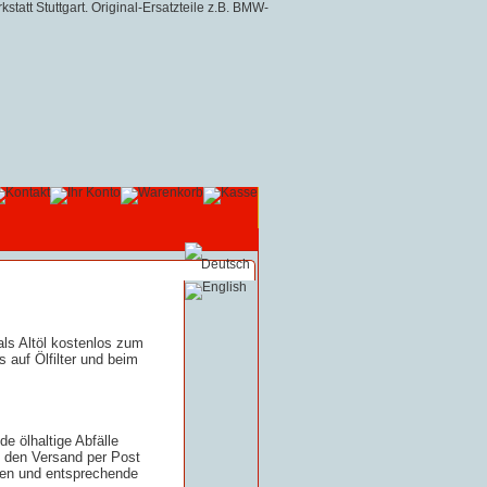
ls Altöl kostenlos zum
 auf Ölfilter und beim
e ölhaltige Abfälle
n den Versand per Post
hnen und entsprechende