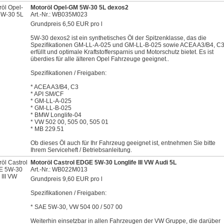
Motoröl Opel-GM 5W-30 5L dexos2
Art.-Nr.: WB035M023
Grundpreis 6,50 EUR pro l
5W-30 dexos2 ist ein synthetisches Öl der Spitzenklasse, das die
Spezifikationen GM-LL-A-025 und GM-LL-B-025 sowie ACEA A3/B4, C
erfüllt und optimale Kraftstoffersparnis und Motorschutz bietet. Es ist
überdies für alle älteren Opel Fahrzeuge geeignet..
Spezifikationen / Freigaben:
* ACEA A3/B4, C3
* API SM/CF
* GM-LL-A-025
* GM-LL-B-025
* BMW Longlife-04
* VW 502 00, 505 00, 505 01
* MB 229.51
Ob dieses Öl auch für Ihr Fahrzeug geeignet ist, entnehmen Sie bitte
Ihrem Serviceheft / Betriebsanleitung.
Motoröl Castrol EDGE 5W-30 Longlife III VW Audi 5L
Art.-Nr.: WB022M013
Grundpreis 9,60 EUR pro l
Spezifikationen / Freigaben:
* SAE 5W-30, VW 504 00 / 507 00
Weiterhin einsetzbar in allen Fahrzeugen der VW Gruppe, die darüber