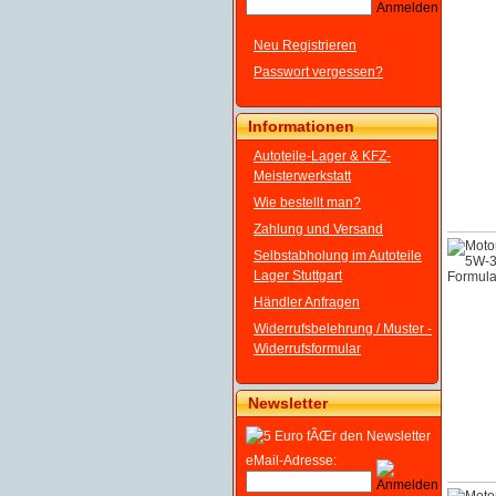
Neu Registrieren
Passwort vergessen?
Informationen
Autoteile-Lager & KFZ-
Meisterwerkstatt
Wie bestellt man?
Zahlung und Versand
Selbstabholung im Autoteile
Lager Stuttgart
Händler Anfragen
Widerrufsbelehrung / Muster -
Widerrufsformular
Newsletter
eMail-Adresse: