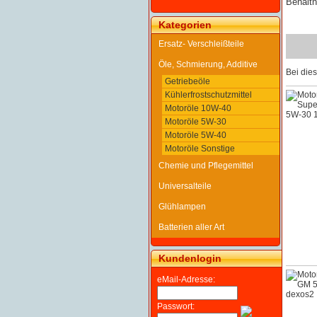
Behältn
Kategorien
Ersatz- Verschleißteile
Öle, Schmierung, Additive
Bei die
Getriebeöle
Kühlerfrostschutzmittel
Motoröle 10W-40
Motoröle 5W-30
Motoröle 5W-40
Motoröle Sonstige
Chemie und Pflegemittel
Universalteile
Glühlampen
Batterien aller Art
Kundenlogin
eMail-Adresse:
Passwort: