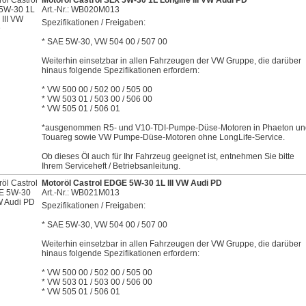
Motoröl Castrol SLX 5W-30 1L Longlife III VW Audi PD
Art.-Nr.: WB020M013
Spezifikationen / Freigaben:
* SAE 5W-30, VW 504 00 / 507 00
Weiterhin einsetzbar in allen Fahrzeugen der VW Gruppe, die darüber
hinaus folgende Spezifikationen erfordern:
* VW 500 00 / 502 00 / 505 00
* VW 503 01 / 503 00 / 506 00
* VW 505 01 / 506 01
*ausgenommen R5- und V10-TDI-Pumpe-Düse-Motoren in Phaeton un
Touareg sowie VW Pumpe-Düse-Motoren ohne LongLife-Service.
Ob dieses Öl auch für Ihr Fahrzeug geeignet ist, entnehmen Sie bitte
Ihrem Serviceheft / Betriebsanleitung.
Motoröl Castrol EDGE 5W-30 1L III VW Audi PD
Art.-Nr.: WB021M013
Spezifikationen / Freigaben:
* SAE 5W-30, VW 504 00 / 507 00
Weiterhin einsetzbar in allen Fahrzeugen der VW Gruppe, die darüber
hinaus folgende Spezifikationen erfordern:
* VW 500 00 / 502 00 / 505 00
* VW 503 01 / 503 00 / 506 00
* VW 505 01 / 506 01