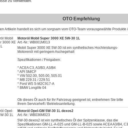
isse zu verwenden.
OTO Empfehlung
sen Artikeln handelt es sich um sorgsam vom OTO-Team vorausgewählte Produkte / 
Motoröl Mobil Super 3000 XE 5W-30 1L
Art.-Nr.: WB001M013
Mobil Super 3000 XE 5W-30 ist ein synthetisches Hochleistungs-
Motorenöl mit geringem Aschegehalt
Spezifikationen / Freigaben:
* ACEA C3, A3/B3, A3/B4
* API SM/CF
* VW 502.00, 505.00, 505.01
* MB 229.31 / 229.51
* Ford WS S-M2C917-A
* BMW Longlife 04
Ob dieses Öl auch für Ihr Fahrzeug geeignet ist, entnehmen Sie bitte
Ihrem Serviceheft / Betriebsanleitung.
Motoröl Opel-GM 5W-30 1L dexos2
Art.-Nr.: WB036M023
5W-30 dexos2 ist ein synthetisches Öl der Spitzenklasse, das die
Spezifikationen GM-LL-A-025 und GM-LL-B-025 sowie ACEA A3/B4, C