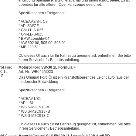
erfüllt und optimale Kraftstoffersparnis und Motorschutz bietet. Es ist
überdies für alle älteren Opel Fahrzeuge geeignet..
Spezifikationen / Freigaben:
* ACEA A3/B4, C3
* API SM/CF
* GM-LL-A-025
* GM-LL-B-025
* BMW Longlife-04
* VW 502 00, 505 00, 505 01
* MB 229.51
Ob dieses Öl auch für Ihr Fahrzeug geeignet ist, entnehmen Sie bitte
Ihrem Serviceheft / Betriebsanleitung.
Motoröl Ford 5W-30 1L Formula F
Art.-Nr.: WB046M023
Das Original Ford Öl ist ein Kraftstoffsparendes Leichtlauföl aus der
modernster Entwicklung.
Spezifikationen / Freigaben:
* ACEA A1/B1
* API - SL
* WS S-M2C913-A
* WS S-M2C913- B
* WS S-M2C913-C
Ob dieses Öl auch für Ihr Fahrzeug geeignet ist, entnehmen Sie bitte
Ihrem Serviceheft / Betriebsanleitung.