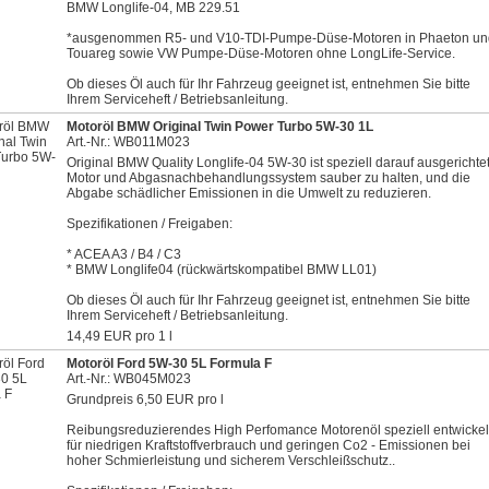
BMW Longlife-04, MB 229.51
*ausgenommen R5- und V10-TDI-Pumpe-Düse-Motoren in Phaeton un
Touareg sowie VW Pumpe-Düse-Motoren ohne LongLife-Service.
Ob dieses Öl auch für Ihr Fahrzeug geeignet ist, entnehmen Sie bitte
Ihrem Serviceheft / Betriebsanleitung.
Motoröl BMW Original Twin Power Turbo 5W-30 1L
Art.-Nr.: WB011M023
Original BMW Quality Longlife-04 5W-30 ist speziell darauf ausgerichtet
Motor und Abgasnachbehandlungssystem sauber zu halten, und die
Abgabe schädlicher Emissionen in die Umwelt zu reduzieren.
Spezifikationen / Freigaben:
* ACEA A3 / B4 / C3
* BMW Longlife04 (rückwärtskompatibel BMW LL01)
Ob dieses Öl auch für Ihr Fahrzeug geeignet ist, entnehmen Sie bitte
Ihrem Serviceheft / Betriebsanleitung.
14,49 EUR pro 1 l
Motoröl Ford 5W-30 5L Formula F
Art.-Nr.: WB045M023
Grundpreis 6,50 EUR pro l
Reibungsreduzierendes High Perfomance Motorenöl speziell entwickel
für niedrigen Kraftstoffverbrauch und geringen Co2 - Emissionen bei
hoher Schmierleistung und sicherem Verschleißschutz..