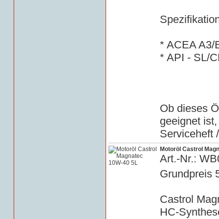
Spezifikatio
* ACEA A3/
* API - SL/C
Ob dieses Öl
geeignet ist
Serviceheft 
Motoröl Castrol Mag
Art.-Nr.: W
Grundpreis 
Castrol Mag
HC-Synthese