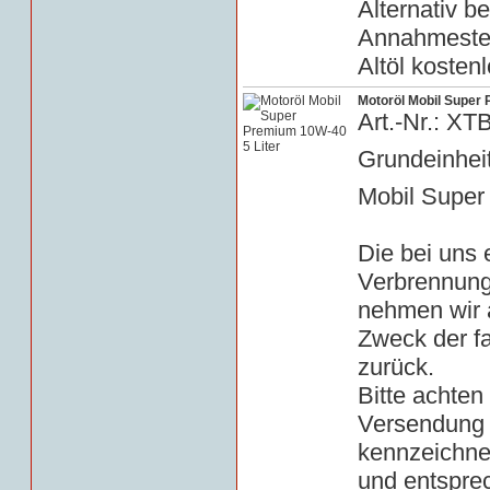
Alternativ b
Annahmestell
Altöl kosten
Motoröl Mobil Super 
Art.-Nr.: X
Grundeinheit 
Mobil Super
Die bei uns
Verbrennung
nehmen wir a
Zweck der f
zurück.
Bitte achten 
Versendung 
kennzeichn
und entspre