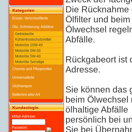
Die Rücknahme er
Kategorien
Ölfilter und beim
Ersatz- Verschleißteile
Ölwechsel regelm
Öle, Schmierung, Additive
Getriebeöle
Abfälle.
Kühlerfrostschutzmittel
Motoröle 10W-40
Motoröle 5W-30
Motoröle 5W-40
Rückgabeort ist 
Motoröle Sonstige
Adresse.
Chemie und Pflegemittel
Universalteile
Glühlampen
Sie können das g
Batterien aller Art
beim Ölwechsel 
ölhaltige Abfälle
Kundenlogin
eMail-Adresse:
persönlich bei u
Sie bei Übernah
Passwort: