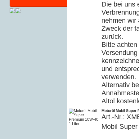
Die bei uns
Verbrennung
nehmen wir a
Zweck der f
zurück.
Bitte achten 
Versendung 
kennzeichn
und entspre
verwenden.
Alternativ b
Annahmestell
Altöl kosten
Motoröl Mobil Super 
Art.-Nr.: X
Mobil Super