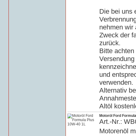
Die bei uns
Verbrennung
nehmen wir a
Zweck der f
zurück.
Bitte achten 
Versendung 
kennzeichn
und entspre
verwenden.
Alternativ b
Annahmestell
Altöl kosten
Motoröl Ford Formul
Art.-Nr.: W
Motorenöl m