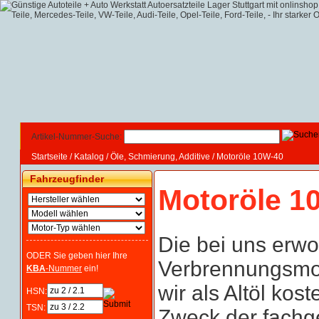
Artikel-Nummer-Suche:
Startseite
/
Katalog
/
Öle, Schmierung, Additive
/
Motoröle 10W-40
Fahrzeugfinder
Motoröle 1
Die bei uns erw
ODER Sie geben hier Ihre
Verbrennungsmot
KBA
-Nummer
ein!
wir als Altöl kos
HSN:
TSN:
Zweck der fachg