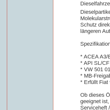
Dieselfahrze
Dieselpartike
Molekularstr
Schutz direk
längeren Au
Spezifikatio
* ACEA A3/
* API SL/CF
* VW 501 01
* MB-Freiga
* Erfüllt Fia
Ob dieses Öl
geeignet ist
Serviceheft 