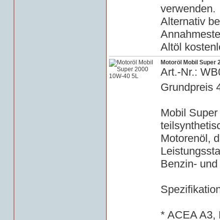
verwenden.
Alternativ b
Annahmestell
Altöl kosten
Motoröl Mobil Super
Art.-Nr.: W
Grundpreis 
Mobil Super
teilsyntheti
Motorenöl, d
Leistungsst
Benzin- und 
Spezifikatio
* ACEA A3,