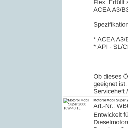
Flex. Erfüll
ACEA A3/B3.
Spezifikatio
* ACEA A3/
* API - SL/C
Ob dieses Öl
geeignet ist
Serviceheft 
Motoröl Mobil Super
Art.-Nr.: W
Entwickelt f
Dieselmotor