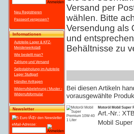
Versand per Pos
Neu Registrieren
wählen. Bitte ach
Passwort vergessen?
Versendung als 
Informationen
und entspreche
Autoteile-Lager & KFZ-
Behältnisse zu 
Meisterwerkstatt
Wie bestellt man?
Zahlung und Versand
Selbstabholung im Autoteile
Lager Stuttgart
Händler Anfragen
Bei diesen Artikeln h
Widerrufsbelehrung / Muster -
Widerrufsformular
vorausgewählte Produkt
Motoröl Mobil Super 
Newsletter
Art.-Nr.: XT
Mobil Super
eMail-Adresse: