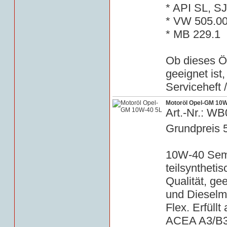
* API SL, S
* VW 505.0
* MB 229.1
Ob dieses Öl
geeignet ist
Serviceheft 
Motoröl Opel-GM 10W
Art.-Nr.: W
Grundpreis 
10W-40 Semi 
teilsyntheti
Qualität, gee
und Dieselm
Flex. Erfüll
ACEA A3/B3.