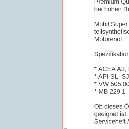
Premium Qua
bei hohen B
Mobil Super
teilsyntheti
Motorenöl.
Spezifikatio
* ACEA A3,
* API SL, S
* VW 505.0
* MB 229.1
Ob dieses Öl
geeignet ist
Serviceheft 