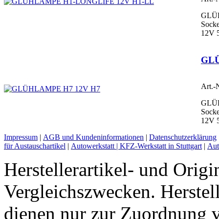
GLÜ
Socke
12V 
GLÜ
Art.-
GLÜ
Sock
12V 
Impressum
|
AGB und Kundeninformationen
|
Datenschutzerklärung
für Austauschartikel
|
Autowerkstatt | KFZ-Werkstatt in Stuttgart
|
Aut
Herstellerartikel- und Orig
Vergleichszwecken. Herst
dienen nur zur Zuordnung v