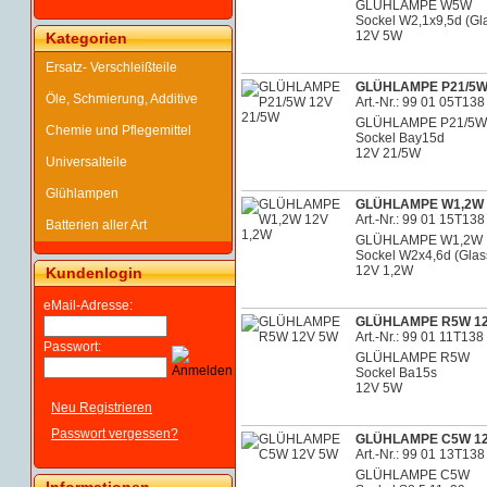
GLÜHLAMPE W5W
Sockel W2,1x9,5d (Gl
12V 5W
Kategorien
Ersatz- Verschleißteile
GLÜHLAMPE P21/5W 
Öle, Schmierung, Additive
Art.-Nr.: 99 01 05T138
GLÜHLAMPE P21/5W
Chemie und Pflegemittel
Sockel Bay15d
12V 21/5W
Universalteile
Glühlampen
GLÜHLAMPE W1,2W 
Art.-Nr.: 99 01 15T138
Batterien aller Art
GLÜHLAMPE W1,2W
Sockel W2x4,6d (Glas
12V 1,2W
Kundenlogin
eMail-Adresse:
GLÜHLAMPE R5W 1
Art.-Nr.: 99 01 11T138
Passwort:
GLÜHLAMPE R5W
Sockel Ba15s
12V 5W
Neu Registrieren
Passwort vergessen?
GLÜHLAMPE C5W 1
Art.-Nr.: 99 01 13T138
GLÜHLAMPE C5W