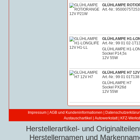
GLÜHLAMPE ROT/O
Art.-Nr.: 9500075T253
GLÜHLAMPE H1-LONG
Art.-Nr.: 99 01 02-1T1
GLÜHLAMPE H1-LON
Sockel P14,5s
12V 55W
GLÜHLAMPE H7 12V
Art.-Nr.: 99 01 01T138
GLÜHLAMPE H7
Sockel PX26d
12V 55W
Impressum
|
AGB und Kundeninformationen
|
Datenschutzerkläru
Austauschartikel
|
Autowerkstatt | KFZ-Werksta
Herstellerartikel- und Originaltei
Herstellernamen und Markennamen