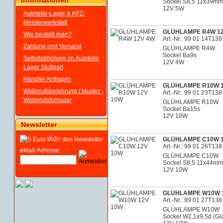
Informationen
Sockel S8,5 11x39mm
12V 5W
Autoteile-Lager & KFZ-
Meisterwerkstatt
GLÜHLAMPE R4W 1
Wie bestellt man?
Art.-Nr.: 99 01 14T138
Zahlung und Versand
GLÜHLAMPE R4W
Sockel Ba9s
Selbstabholung im Autoteile
12V 4W
Lager Stuttgart
Händler Anfragen
GLÜHLAMPE R10W 1
Widerrufsbelehrung / Muster -
Art.-Nr.: 99 01 23T138
Widerrufsformular
GLÜHLAMPE R10W
Sockel Ba15s
12V 10W
Newsletter
GLÜHLAMPE C10W 1
Art.-Nr.: 99 01 26T138
eMail-Adresse:
GLÜHLAMPE C10W
Sockel S8,5 11x44mm
12V 10W
GLÜHLAMPE W10W 
Art.-Nr.: 99 01 27T138
GLÜHLAMPE W10W
Sockel W2,1x9,5d (G