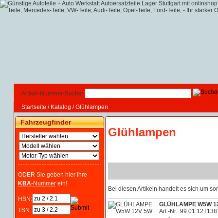
Artikel-Nummer-Suche:
Startseite
/
Katalog
/
Glühlampen
Fahrzeugfinder
Glühlampen
ODER Sie geben hier Ihre
KBA
-Nummer
ein!
Bei diesen Artikeln handelt es sich um 
HSN:
GLÜHLAMPE W5W 1
TSN:
Art.-Nr.: 99 01 12T138