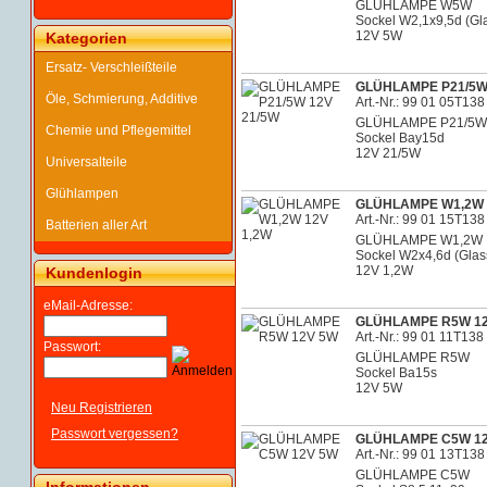
GLÜHLAMPE W5W
Sockel W2,1x9,5d (Gl
12V 5W
Kategorien
Ersatz- Verschleißteile
GLÜHLAMPE P21/5W 
Öle, Schmierung, Additive
Art.-Nr.: 99 01 05T138
GLÜHLAMPE P21/5W
Chemie und Pflegemittel
Sockel Bay15d
12V 21/5W
Universalteile
Glühlampen
GLÜHLAMPE W1,2W 
Art.-Nr.: 99 01 15T138
Batterien aller Art
GLÜHLAMPE W1,2W
Sockel W2x4,6d (Glas
12V 1,2W
Kundenlogin
eMail-Adresse:
GLÜHLAMPE R5W 1
Art.-Nr.: 99 01 11T138
Passwort:
GLÜHLAMPE R5W
Sockel Ba15s
12V 5W
Neu Registrieren
Passwort vergessen?
GLÜHLAMPE C5W 1
Art.-Nr.: 99 01 13T138
GLÜHLAMPE C5W