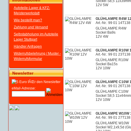
Informationen
Sockel S8,5 11x39mm
12V 5W
Autoteile-Lager & KFZ-
Meisterwerkstatt
GLÜHLAMPE R4W 1
Wie bestellt man?
Art.-Nr.: 99 01 14T138
Zahlung und Versand
GLÜHLAMPE R4W
Sockel Ba9s
Selbstabholung im Autoteile
12V 4W
Lager Stuttgart
Händler Anfragen
GLÜHLAMPE R10W 1
Widerrufsbelehrung / Muster -
Art.-Nr.: 99 01 23T138
Widerrufsformular
GLÜHLAMPE R10W
Sockel Ba15s
12V 10W
Newsletter
GLÜHLAMPE C10W 1
Art.-Nr.: 99 01 26T138
eMail-Adresse:
GLÜHLAMPE C10W
Sockel S8,5 11x44mm
12V 10W
GLÜHLAMPE W10W 
Art.-Nr.: 99 01 27T138
GLÜHLAMPE W10W
Sockel W2,1x9,5d (G