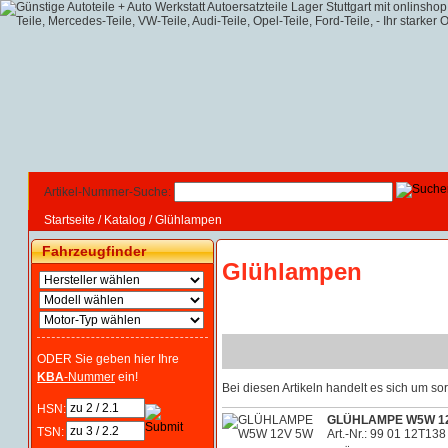
Artikel-Nummer-Suche:
Startseite
/
Katalog
/
Glühlampen
Fahrzeugfinder
Glühlampen
ODER Sie geben hier Ihre
KBA
-Nummer
ein!
Bei diesen Artikeln handelt es sich um 
HSN:
GLÜHLAMPE W5W 1
TSN:
Art.-Nr.: 99 01 12T138