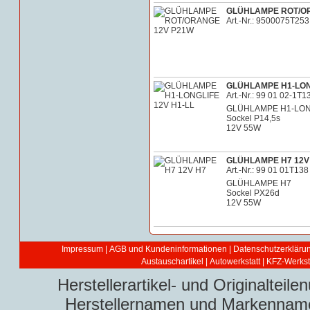
GLÜHLAMPE ROT/O
Art.-Nr.: 9500075T253
GLÜHLAMPE H1-LONG
Art.-Nr.: 99 01 02-1T1
GLÜHLAMPE H1-LON
Sockel P14,5s
12V 55W
GLÜHLAMPE H7 12V
Art.-Nr.: 99 01 01T138
GLÜHLAMPE H7
Sockel PX26d
12V 55W
Impressum
|
AGB und Kundeninformationen
|
Datenschutzerkläru
Austauschartikel
|
Autowerkstatt | KFZ-Werksta
Herstellerartikel- und Originaltei
Herstellernamen und Markennamen