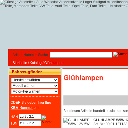
Artikel-Nummer-Suche:
Startseite
/
Katalog
/
Glühlampen
Fahrzeugfinder
Glühlampen
ODER Sie geben hier Ihre
KBA
-Nummer
ein!
Bei diesen Artikeln handelt es sich um 
HSN:
GLÜHLAMPE W5W 1
TSN:
Art.-Nr.: 99 01 12T138