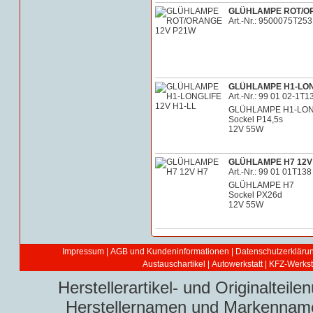
GLÜHLAMPE ROT/O
Art.-Nr.: 9500075T253
GLÜHLAMPE H1-LONG
Art.-Nr.: 99 01 02-1T1
GLÜHLAMPE H1-LON
Sockel P14,5s
12V 55W
GLÜHLAMPE H7 12V
Art.-Nr.: 99 01 01T138
GLÜHLAMPE H7
Sockel PX26d
12V 55W
Impressum
|
AGB und Kundeninformationen
|
Datenschutzerkläru
Austauschartikel
|
Autowerkstatt | KFZ-Werksta
Herstellerartikel- und Originaltei
Herstellernamen und Markennamen