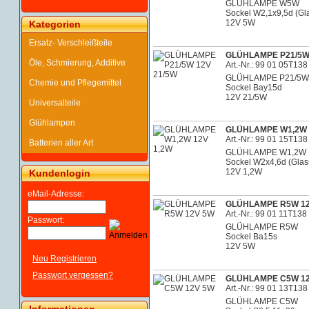
GLÜHLAMPE W5W
Sockel W2,1x9,5d (Gl
12V 5W
Kategorien
Ersatz- Verschleißteile
GLÜHLAMPE P21/5W 
Öle, Schmierung, Additive
Art.-Nr.: 99 01 05T138
GLÜHLAMPE P21/5W
Chemie und Pflegemittel
Sockel Bay15d
12V 21/5W
Universalteile
Glühlampen
GLÜHLAMPE W1,2W 
Art.-Nr.: 99 01 15T138
Batterien aller Art
GLÜHLAMPE W1,2W
Sockel W2x4,6d (Glas
12V 1,2W
Kundenlogin
eMail-Adresse:
GLÜHLAMPE R5W 1
Art.-Nr.: 99 01 11T138
Passwort:
GLÜHLAMPE R5W
Sockel Ba15s
12V 5W
Neu Registrieren
Passwort vergessen?
GLÜHLAMPE C5W 1
Art.-Nr.: 99 01 13T138
GLÜHLAMPE C5W