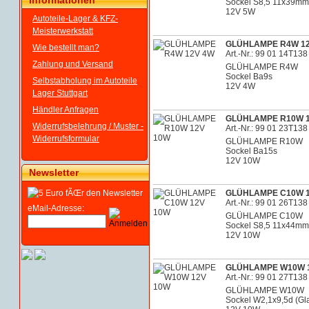
Informationen
Sockel S8,5 11x39mm
12V 5W
Autoteile-Lager & KFZ-
Meisterwerkstatt
GLÜHLAMPE R4W 1
Wie bestellt man?
Art.-Nr.: 99 01 14T138
Zahlung und Versand
GLÜHLAMPE R4W
Sockel Ba9s
Selbstabholung im Autoteile
12V 4W
Lager Stuttgart
Händler Anfragen
GLÜHLAMPE R10W 1
Widerrufsbelehrung / Muster -
Art.-Nr.: 99 01 23T138
Widerrufsformular
GLÜHLAMPE R10W
Sockel Ba15s
12V 10W
Newsletter
GLÜHLAMPE C10W 1
Art.-Nr.: 99 01 26T138
eMail-Adresse:
GLÜHLAMPE C10W
Sockel S8,5 11x44mm
12V 10W
GLÜHLAMPE W10W 
Art.-Nr.: 99 01 27T138
GLÜHLAMPE W10W
Sockel W2,1x9,5d (G