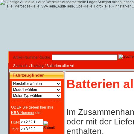
Artikel-Nummer-Suche:
Startseite
/
Katalog
/
Batterien aller Art
Fahrzeugfinder
Batterien al
ODER Sie geben hier Ihre
Im Zusammenhang 
KBA
-Nummer
ein!
oder mit der Lief
HSN:
enthalten,
TSN: