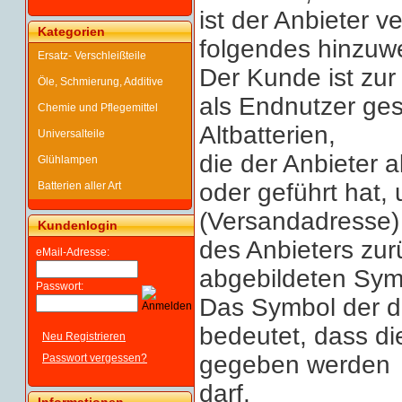
ist der Anbieter v
Kategorien
folgendes hinzuw
Ersatz- Verschleißteile
Der Kunde ist zur
Öle, Schmierung, Additive
als Endnutzer gese
Chemie und Pflegemittel
Altbatterien,
Universalteile
die der Anbieter a
Glühlampen
oder geführt hat,
Batterien aller Art
(Versandadresse)
Kundenlogin
des Anbieters zur
eMail-Adresse:
abgebildeten Sym
Passwort:
Das Symbol der d
bedeutet, dass di
Neu Registrieren
gegeben werden
Passwort vergessen?
darf.