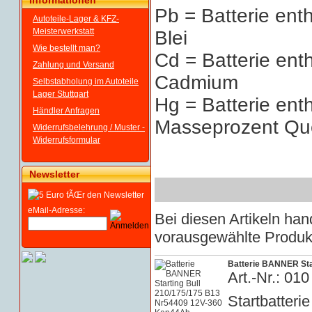
Informationen
Pb = Batterie ent
Autoteile-Lager & KFZ-
Meisterwerkstatt
Blei
Wie bestellt man?
Cd = Batterie ent
Zahlung und Versand
Cadmium
Selbstabholung im Autoteile
Lager Stuttgart
Hg = Batterie ent
Händler Anfragen
Masseprozent Que
Widerrufsbelehrung / Muster -
Widerrufsformular
Newsletter
eMail-Adresse:
Bei diesen Artikeln h
vorausgewählte Produkt
Batterie BANNER Sta
Art.-Nr.: 0
Startbatterie